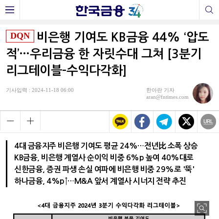
DQN
비은행 기여도 KB금융 44% ‘압도
적’…우리금융 한 자릿수대 그쳐 [3분기
리그테이블-수익다각화]
기사입력 : 2024-11-18 06:00
한아란 기자
aran@fntimes.com
4대 금융지주 비은행 기여도 평균 24%…전년比 소폭 상승
KB금융, 비은행 계열사 순이익 비중 6%p 높여 40%대로
신한금융, 증권 파생 손실 여파에 비은행 비중 29%로 '뚝'
하나금융, 4%p↑…M&A 앞서 계열사 시너지 전략 추진