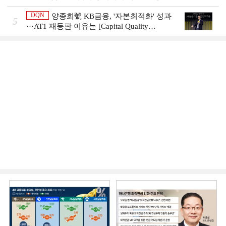
머니무브 대응 전략]
DQN
양종희號 KB금융, '자본최적화' 성과
5
···AT1 재등판 이유는 [Capital Quality
Review]]