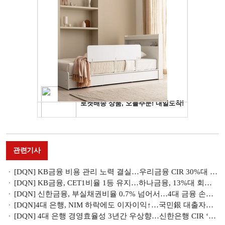
관련기사
[DQN] KB금융 비용 관리 노력 결실…우리금융 CIR 30%대 진입에도 ‘진땀’ [3분기 리그테이블-비용효율성]
[DQN] KB금융, CET1비율 1등 유지…하나금융, 13%대 회복 성공 [3분기 리그테이블-자본적정성]
[DQN] 신한금융, 부실채권비율 0.7% 넘어서…4대 금융 손실흡수력 일제히 '뚝' [3분기 리그테이블-건전성]
[DQN]4대 은행, NIM 하락에도 이자이익↑…국민銀 대출자산 늘려 이자이익 7.6조원 선두[3분기 리그테이블-대출잔액]
[DQN] 4대 은행 경영효율성 3년간 우상향…신한은행 CIR ‘톱’ [3분기 리그테이블-비용효율성]