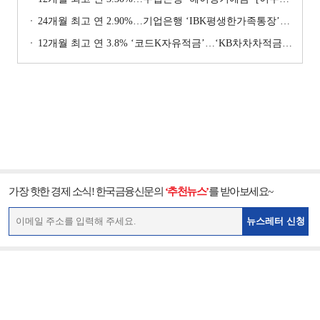
24개월 최고 연 2.90%…기업은행 ‘IBK평생한가족통장’ [이주의 은행 예금금리-1월 2주]
12개월 최고 연 3.8% ‘코드K자유적금’…‘KB차차차적금’ 8% 이자 [이주의 은행 적금금리-1월 2주]
가장 핫한 경제 소식! 한국금융신문의
‘추천뉴스’
를 받아보세요~
뉴스레터 신청