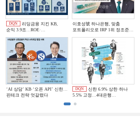
DQN
리딩금융 지킨 KB,
이호성號 하나은행, 맞춤
순익 3.9조…ROE·
포트폴리오로 IRP 1위 정조준
비용효율성까지 선두 [2026
[은행권 연금 방어전]
상반기 금융 리그테이블]
DQN
‘AI 상담’ KB·‘오픈 API’ 신한…
신한 6.9% 상한·하나
핀테크 전략 엇갈렸다
5.5% 고정…4대은행
중금리대출 승부수