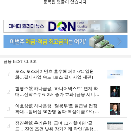
금융 BEST CLICK
토스, 토스페이먼츠 흡수해 페이·PG 일원
1
화…결제사업 속도 [토스 결제사업 재편]
함영주號 하나금융, '하나더넥스트‘ 연계 확
2
대…신탁수수료 2배 증가 효과 [금융 시니어
비즈니스 돋보기]
이호성號 하나은행, '달봉투'로 월급날 접점
3
확대…멤버십 30만명 돌파·핵심예금 9%↑
[은행권 머니무브 대응 전략]
정진완號 우리은행, 급여 12개월이면 '골
4
드'…진입 조건 낮춰 장기거래 락인 [은행권