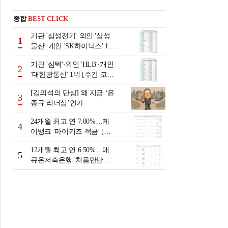
종합
BEST CLICK
기관 '삼성전기'·외인 '삼성
1
물산'·개인 'SK하이닉스' 1위
[주간 코스피 순매수- 2026
기관 '심텍'·외인 'HLB'·개인
년 8월3일~8월7일]
2
'대한광통신' 1위 [주간 코스
닥 순매수- 2026년 8월3일~8
[김의석의 단상] 왜 지금 ‘윤
월7일]
3
종규 리더십’인가
24개월 최고 연 7.00%…케
4
이뱅크 '마이키즈 적금' [이
주의 은행 적금금리-8월 2
12개월 최고 연 6.50%…애
주]
5
큐온저축은행 '처음만난적
금'[이주의 저축은행 적금금
리-8월 2주]