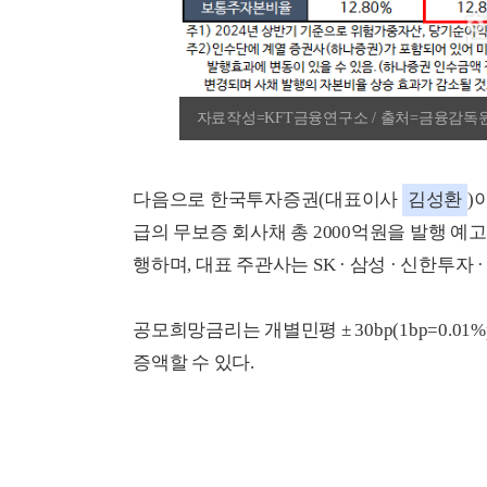
자료작성=KFT금융연구소 / 출처=금융감독
다음으로 한국투자증권(대표이사
김성환
)
급의 무보증 회사채 총 2000억원을 발행 예고했
행하며, 대표 주관사는 SK · 삼성 · 신한투자
공모희망금리는 개별민평 ± 30bp(1bp=0.
증액할 수 있다.