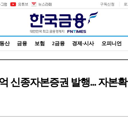
구독신청
로
부동산
금융
보험
2금융
경제·시사
오피니언
00억 신종자본증권 발행... 자본