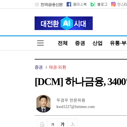
전체
증권
산업
유통·
증권
채권·외환
[DCM] 하나금융, 34
두경우 전문위원
kwd1227@fntimes.com