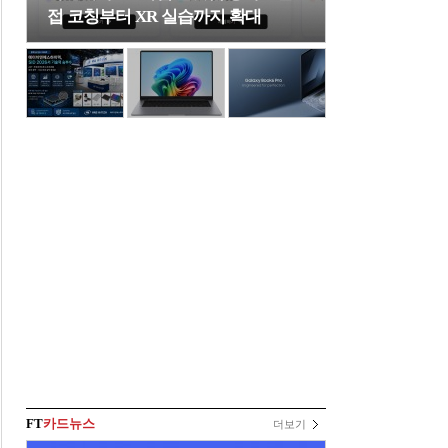
접 코칭부터 XR 실습까지 확대
FT
카드뉴스
더보기