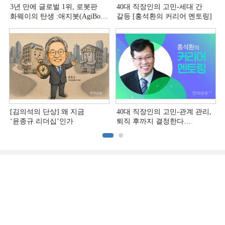
3년 만에 글로벌 1위, 로봇판
40대 직장인의 고민-세대 간
화웨이의 탄생 :애지봇(AgiBot·
갈등 [홍석환의 커리어 멘토링]
智元机器人)의 시대 [전병서의
中 첨단기업 리포트⑬]
[김의석의 단상] 왜 지금
40대 직장인의 고민-관계 관리,
‘윤종규 리더십’인가
퇴직 후까지 결정한다
[홍석환의 커리어 멘토링]