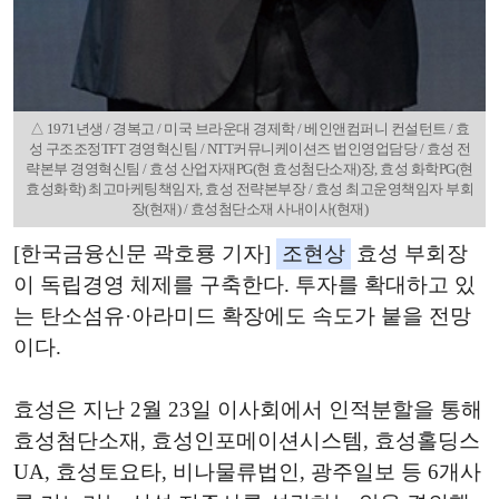
△ 1971년생 / 경복고 / 미국 브라운대 경제학 / 베인앤컴퍼니 컨설턴트 / 효
성 구조조정TFT 경영혁신팀 / NTT커뮤니케이션즈 법인영업담당 / 효성 전
략본부 경영혁신팀 / 효성 산업자재PG(현 효성첨단소재)장, 효성 화학PG(현
효성화학) 최고마케팅책임자, 효성 전략본부장 / 효성 최고운영책임자 부회
장(현재) / 효성첨단소재 사내이사(현재)
[한국금융신문 곽호룡 기자]
조현상
효성 부회장
이 독립경영 체제를 구축한다. 투자를 확대하고 있
는 탄소섬유·아라미드 확장에도 속도가 붙을 전망
이다.
효성은 지난 2월 23일 이사회에서 인적분할을 통해
효성첨단소재, 효성인포메이션시스템, 효성홀딩스
UA, 효성토요타, 비나물류법인, 광주일보 등 6개사