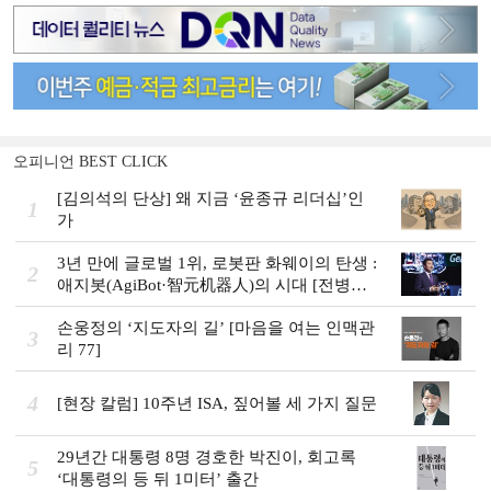
오피니언 BEST CLICK
[김의석의 단상] 왜 지금 ‘윤종규 리더십’인
1
가
3년 만에 글로벌 1위, 로봇판 화웨이의 탄생 :
2
애지봇(AgiBot·智元机器人)의 시대 [전병서
의 中 첨단기업 리포트⑬]
손웅정의 ‘지도자의 길’ [마음을 여는 인맥관
3
리 77]
4
[현장 칼럼] 10주년 ISA, 짚어볼 세 가지 질문
29년간 대통령 8명 경호한 박진이, 회고록
5
‘대통령의 등 뒤 1미터’ 출간