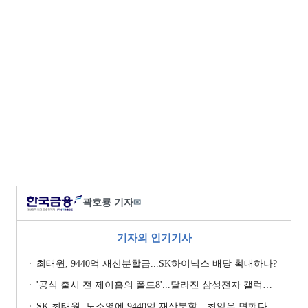
곽호룡 기자
✉
기자의 인기기사
최태원, 9440억 재산분할금...SK하이닉스 배당 확대하나?
'공식 출시 전 제이홉의 폴드8'...달라진 삼성전자 갤럭시 마케팅?
SK 최태원, 노소영에 9440억 재산분할…최악은 면했다