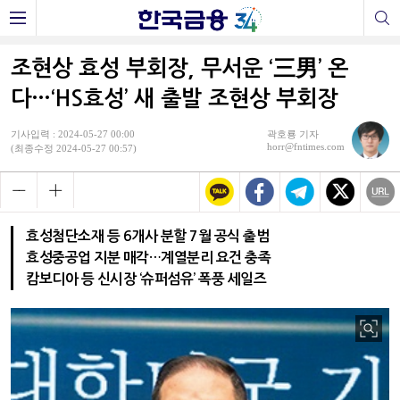
조현상 효성 부회장, 무서운 ‘三男’ 온
다…‘HS효성’ 새 출발 조현상 부회장
기사입력 : 2024-05-27 00:00
곽호룡 기자
horr@fntimes.com
(최종수정 2024-05-27 00:57)
효성첨단소재 등 6개사 분할 7월 공식 출범
효성중공업 지분 매각…계열분리 요건 충족
캄보디아 등 신시장 ‘슈퍼섬유’ 폭풍 세일즈