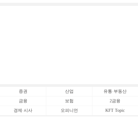
증권
산업
유통·부동산
금융
보험
2금융
경제·시사
오피니언
KFT Topic
전체서비스
Copyrightⓒ
한국금융신문 All Rights Reserved.