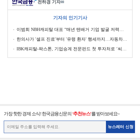
전하경 기자
✉
기자의 인기기사
이범희 NBH캐피탈 대표 “매년 텐배거 기업 발굴 저력…올해 ROE 20% 목표”
한의사가 '셀프 진료'부터 '유령 환자' 행세까지…자동차보험 악용 심각 [경상환자 8주룰 도입 초읽기]
IBK캐피탈-팍스톤, 기업승계 전문펀드 첫 투자처로 ‘씨엠디기술단’ 낙점 [캐피탈사 돋보기]
가장 핫한 경제 소식! 한국금융신문의
‘추천뉴스’
를 받아보세요~
뉴스레터 신청