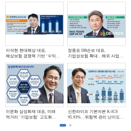
이석현 현대해상 대표,
정종표 DB손보 대표,
해상보험 경쟁력 기반 ‘수익
기업성보험 확대…해외 사업
다변화ʼ [손보사 일반보험 전략
다변화 [손보사 일반보험 전략
(3)]
(2)]
이문화 삼성화재 대표, 미래
신한라이프 기본자본 K-ICS
먹거리 ‘기업보험’ 고도화
95.93%…위험액 관리 난이도
[손보사 일반보험 전략 (1)]
상승 [보험사 기본자본 점검]