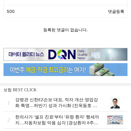
보험 BEST CLICK
강병관 신한EZ손보 대표, 적자 개선·영업강
1
화 특명…하반기 성과 가시화 [진옥동호 신
한금융, 부스트업 점검]
한의사가 '셀프 진료'부터 '유령 환자' 행세까
2
지…자동차보험 악용 심각 [경상환자 8주룰
도입 초읽기]