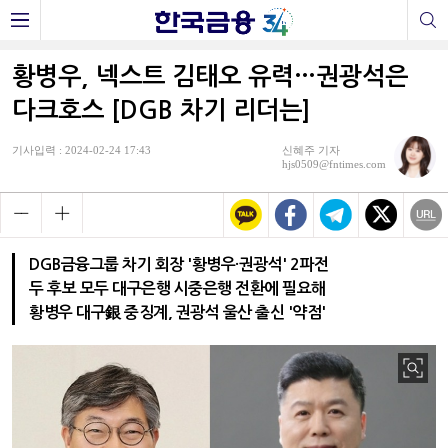
황병우, 넥스트 김태오 유력…권광석은
다크호스 [DGB 차기 리더는]
기사입력 : 2024-02-24 17:43
신혜주 기자
hjs0509@fntimes.com
DGB금융그룹 차기 회장 '황병우·권광석' 2파전
두 후보 모두 대구은행 시중은행 전환에 필요해
황병우 대구銀 중징계, 권광석 울산 출신 '약점'