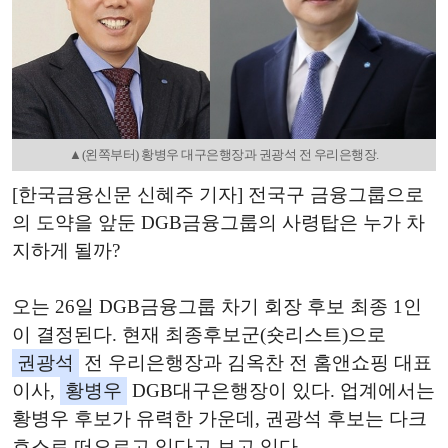
▲(왼쪽부터) 황병우 대구은행장과 권광석 전 우리은행장.
[한국금융신문 신혜주 기자] 전국구 금융그룹으로
의 도약을 앞둔 DGB금융그룹의 사령탑은 누가 차
지하게 될까?
오는 26일 DGB금융그룹 차기 회장 후보 최종 1인
이 결정된다. 현재 최종후보군(숏리스트)으로
권광석
전 우리은행장과 김옥찬 전 홈앤쇼핑 대표
이사,
황병우
DGB대구은행장이 있다. 업계에서는
황병우 후보가 유력한 가운데, 권광석 후보는 다크
호스로 떠오르고 있다고 보고 있다.