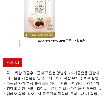
관련기사
차기 회장 최종후보군 대구은행 황병우 VS 시중은행 권광석·김옥찬 ‘3파전’ [DGB 차기 리더는]
대구은행 시중은행 안착 과제…차기 회장 유력 후보로 황병우 은행장 ‘무게’ [DGB 차기 리더는]
다음달 차기 회장 숏리스트 확정…황병우·이경섭 ‘2파전’ 양상 [DGB 차기 리더는]
김태오 회장 ‘용퇴’ 결정…비은행 계열사 다각화·지배구조 선진화 성과 남겨 [DGB 차기 리더는]
김태오 회장, 캄보디아 공무원 뇌물혐의 ‘무죄’…차기 회장 판도 바꾸나 [DGB 차기 리더는]