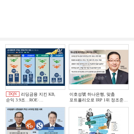
DQN
리딩금융 지킨 KB,
이호성號 하나은행, 맞춤
순익 3.9조…ROE·
포트폴리오로 IRP 1위 정조준
비용효율성까지 선두 [2026
[은행권 연금 방어전]
이
상반기 금융 리그테이블]