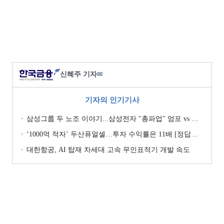
신혜주 기자
✉
기자의 인기기사
삼성그룹 두 노조 이야기...삼성전자 "총파업" 엄포 vs 삼성重 '노사 원팀' 자처
‘1000억 적자’ 두산퓨얼셀…투자 수익률은 11배 [정답은 TSR]
대한항공, AI 탑재 차세대 고속 무인표적기 개발 속도