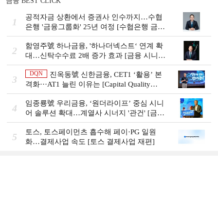
금융 BEST CLICK
공적자금 상환에서 증권사 인수까지…수협
1
은행 '금융그룹화' 25년 여정 [수협은행 금융
그룹의 꿈①]
함영주號 하나금융, '하나더넥스트‘ 연계 확
2
대…신탁수수료 2배 증가 효과 [금융 시니어
비즈니스 돋보기]
DQN
진옥동號 신한금융, CET1 ‘활용’ 본
3
격화···AT1 늘린 이유는 [Capital Quality
Review]
임종룡號 우리금융, ‘원더라이프’ 중심 시니
4
어 솔루션 확대…계열사 시너지 '관건' [금융
시니어 비즈니스 돋보기]
토스, 토스페이먼츠 흡수해 페이·PG 일원
5
화…결제사업 속도 [토스 결제사업 재편]