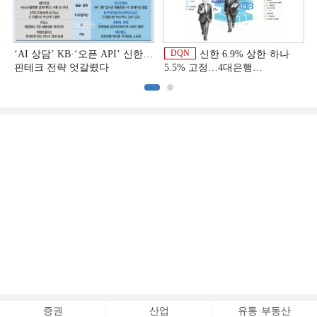
DQN
‘AI 상담’ KB·‘오픈 API’ 신한…
신한 6.9% 상한·하나
핀테크 전략 엇갈렸다
5.5% 고정…4대은행
중금리대출 승부수
이
증권
산업
유통·부동산