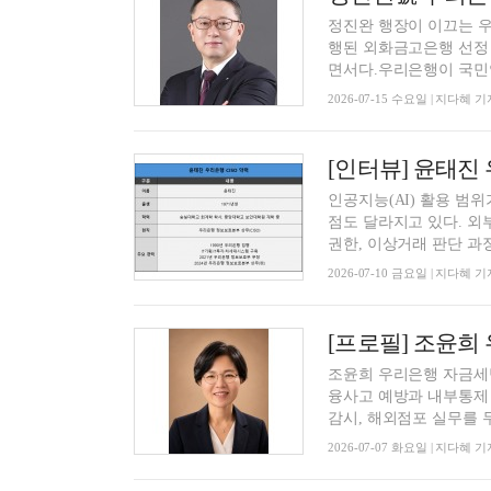
정진완 행장이 이끄는 
행된 외화금고은행 선정
면서다.우리은행이 국민연금
2026-07-15 수요일 | 지다혜 기
인공지능(AI) 활용 범
점도 달라지고 있다. 외
권한, 이상거래 판단 과정
2026-07-10 금요일 | 지다혜 기
조윤희 우리은행 자금세
융사고 예방과 내부통제 
감시, 해외점포 실무를 두루
2026-07-07 화요일 | 지다혜 기