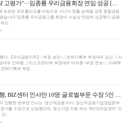
"비은행 강화 전략 고평가"···임종룡 우리금융회장 연임 성공 [임종룡 우리금융회장 연임]
통해 보완된 포트폴리오를 바탕으로 시너지 창출 능력을 갖춘 종합금융
겠습니다"임종룡 우리금융그룹 회장이 사실상 연임에 성공했다.금융
도 ...
자
행했다.【우리금융지주】<부장 승진>△전략기획부 부장대우 김신 △사
장대우 안재형 △리스크관리부 부장대우 마석훈<부장 전보>△미래혁
전략기획부 부장...
정진완號 우리은행, BIZ센터 인사만 10명·글로벌부문 수장 5인 교체 [2026 우리금융 인사·조직개편 - 은행]
이 단행한 본부장 인사는 '생산적금융'이다. 생산적금융기업영업본부
문가를 수장으로 선임했으며, 중소기업 지원 허브 'BIZ프라임센터' 인
인...
자