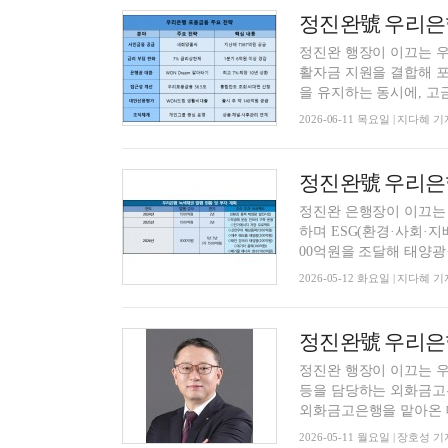
정진완 행장이 이끄는 우
활자금 지원을 결합해 포
을 유지하는 동시에, 고금리
2026-06-11 목요일 | 지다혜 기
정진완 은행장이 이끄는
하며 ESG(환경·사회·지
00억원을 조달해 태양광·풍
2026-05-12 화요일 | 지다혜 기
정진완 행장이 이끄는 
등을 담당하는 외화금고
외화금고은행을 맡아온 데
2026-05-11 월요일 | 장호성 기