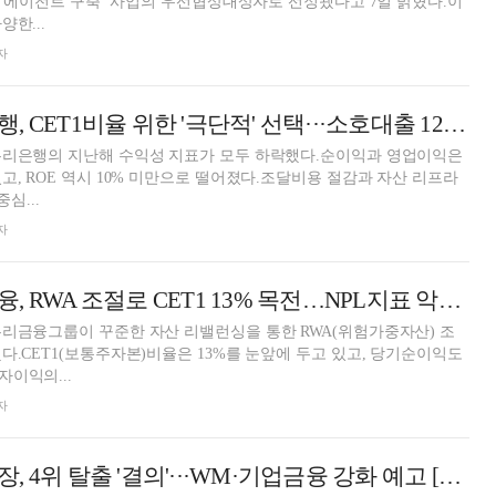
AI 에이전트 구축’ 사업의 우선협상대상자로 선정됐다고 7일 밝혔다.이
한...
자
정진완號 우리은행, CET1비율 위한 '극단적' 선택···소호대출 12% '감소' [금융사 2025 실적]
우리은행의 지난해 수익성 지표가 모두 하락했다.순이익과 영업이익은
고, ROE 역시 10% 미만으로 떨어졌다.조달비용 절감과 자산 리프라
중심...
자
임종룡號 우리금융, RWA 조절로 CET1 13% 목전…NPL지표 악화 '과제' [2025 금융사 실적]
리금융그룹이 꾸준한 자산 리밸런싱을 통한 RWA(위험가중자산) 조
다.CET1(보통주자본)비율은 13%를 눈앞에 두고 있고, 당기순이익도
이익의...
자
정진완 우리은행장, 4위 탈출 '결의'···WM·기업금융 강화 예고 [금융사 2026 상반기 경영전략]