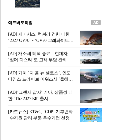
버려야 하는 곳'이라 묘사했다.
원칙으로 서다』를 펴냈다.정
오늘날 많은 이가 은퇴를 지옥
통 관료 출신으로 한국 금융의
이라 부르며 절망하지만, 김경
주요 변곡점마다 중요한 역할
애드버토리얼
록 고문은 새로운 시각을 제시
을 하고 금융 경영인으로서 큰
한다. 은퇴 후 60대를 전후한 1
족적을 남긴 김 전 회장이 후배
[AD] 제네시스, 럭셔리 경험 더한
0년의 과도기는 지옥이 아니라
세대에게 전하는 삶의 조언을
‘2027 GV70’‧‘GV70 그래파이트’
정화와 성장의 공간인 ‘은퇴연
담은 인생 노트다.『물처럼 흐
출시
옥(Purgatory)’이라는 것이다.
르고 원칙으로 서다』는 단순
[AD] 개소세 혜택 종료…현대차,
연옥은 고통스럽지만 끝이 있
한 자서전을 넘어, 실패를 두려
‘썸머 페스타’로 고객 부담 완화
으며, 준비를 통해 천국으로 나
워하지 않는 용기와 자신에 대
아갈 수 있는 희망의 장소라고
한 믿음이 어떻게 삶을 풍요롭
[AD] 기아 ‘디 올 뉴 셀토스’, 인도
말한
게 만드는지를 보여주는 지혜
타임스 드라이브 어워즈서 ‘올해의
의 보고로 평가된다.김용환 전
SUV’ 선정
회장은 “인생의 목표가 크더라
[AD]‘그랜저 잡자’ 기아, 상품성 더
도 조급해하지 말고 작은 것부
한 ‘The 2027 K8’ 출시
터 하나 하나 성취해 나가
라”고 조언한다. 뼈아픈 실패
[카드뉴스] KT&G, ‘CDP’ 기후변화
조차 성공의 뼈대가 된다는 긍
·수자원 관리 부문 우수기업 선정
정적인 마음으로