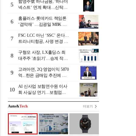
함영주號 하나금융, '하나더
5
넥스트‘ 연계 확대…신탁수
수료 2배 증가 효과 [금융 시
홈플러스·롯데카드 책임론
니어 비즈니스 돋보기]
6
‘겹악재’ …김광일 MBK 부
회장 부담 커지나
FSC·LCC 아닌 ‘SSC’ 온다…
7
트리니티항공, 사명 변경 넘
어 사업모델 전환 선언
구형모 사장, LX홀딩스 최
8
대주주 '초읽기'…승계 작업
막바지?
고려아연, 2Q 영업이익 5870
9
억...한은 금매입 추진에 주
가 상승세
AI 신사업 보험연수원 이사
10
회 사실상 연기…보험업계
"사업 타당성 검증 부족"
[보험연수원 AI사업 논란]
Auto&
Tech
더보기