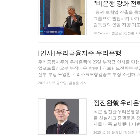
"증권·보험업 진출을 
그룹으로 발전시켜 나가
감독원의 연임 지양 기조에
2025-12-29 월요일 | 김성훈 기
[인사] 우리금융지주·우리은행
우리금융지주와 우리은행이 26일 부장급 인사를 단
업포트폴리오부 부장대우 박송이 △브랜드전략부 부
신부 부장 노영찬 △리스크모형검증부 부장 소선하 △
2025-12-26 금요일 | 김성훈 기자
최근 정진완 우리은행장
를 신설하고 증권운용 전
사를 대폭 교체했다.이번 
2025-12-09 화요일 | 김성훈 기