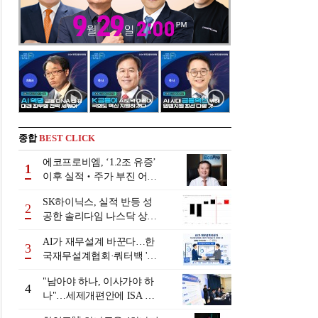
종합
BEST CLICK
에코프로비엠, ‘1.2조 유증’
1
이후 실적‧주가 부진 어쩌
나
SK하이닉스, 실적 반등 성
2
공한 솔리다임 나스닥 상장
검토
AI가 재무설계 바꾼다…한
3
국재무설계협회·쿼터백 '베
러웰스'로 생태계 구축
"남아야 하나, 이사가야 하
4
나"…세제개편안에 ISA 투
자자 셈법 복잡