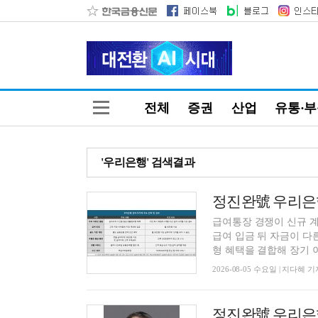
전체
증권
산업
유통·
'우리은행' 검색결과
급여통장 경쟁이 신규 계
급여 입금 뒤 자금이 다
형 혜택을 결합해 장기 이
2026-08-05 수요일 | 지다혜 기