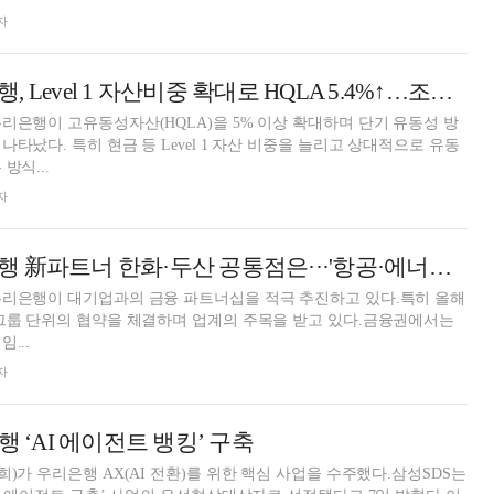
자
정진완號 우리은행, Level 1 자산비중 확대로 HQLA 5.4%↑…조달 안정 강화 [은행 유동성 점검]
리은행이 고유동성자산(HQLA)을 5% 이상 확대하며 단기 유동성 방
타났다. 특히 현금 등 Level 1 자산 비중을 늘리고 상대적으로 유동
방식...
자
정진완號 우리은행 新파트너 한화·두산 공통점은···'항공·에너지' [생산적금융 대전환]
우리은행이 대기업과의 금융 파트너십을 적극 추진하고 있다.특히 올해
그룹 단위의 협약을 체결하며 업계의 주목을 받고 있다.금융권에서는
...
자
행 ‘AI 에이전트 뱅킹’ 구축
)가 우리은행 AX(AI 전환)를 위한 핵심 사업을 수주했다.삼성SDS는