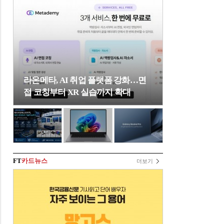
라온메타, AI 취업 플랫폼 강화…면
접 코칭부터 XR 실습까지 확대
FT
카드뉴스
더보기