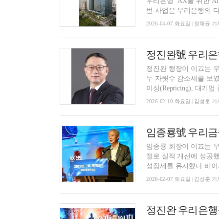
우리은행 ‘AX를 위한 
번 사업은 우리은행의 다양
2026-04-07 화요일 | 정채윤 기
정진완 행장이 이끄는 
두 자릿수 감소세를 보였
이싱(Repricing), 대기업 
2026-02-10 화요일 | 김성훈 기
임종룡 회장이 이끄는 우
절로 실적 개선에 성공했
성장세를 유지했다.비이자
2026-02-07 토요일 | 김성훈 기