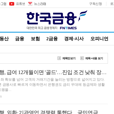
구독신청
로
부동산
금융
보험
2금융
경제·시사
오피니언
제목만보기
제목+내용 보기
정진완號 우리은행, 급여 12개월이면 '골드'…진입 조건 낮춰 장기거래 락인 [은행권 머니무브 대응 전략]
좌 확보를 넘어 고객의 거래기간을 늘리는 방향으로 넓어지고 있다.
른 금융사로 빠르게 이동하면서 은행권도 금리 우대에 등급제와 생활
용을...
자
정진완號 우리은행, 외환·기관영업 경쟁력 통했다…국민연금 외화금고 수성 [은행권 금고 경쟁]