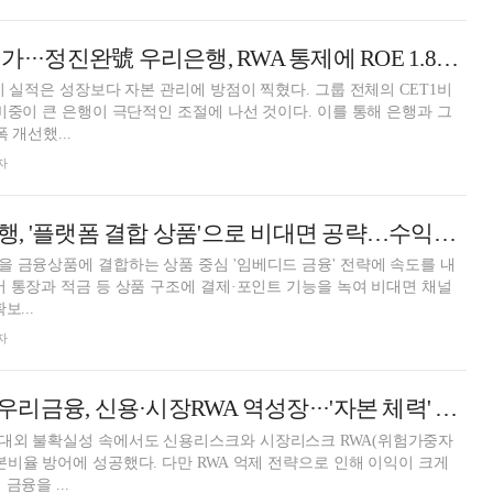
그룹 위한 희생인가···정진완號 우리은행, RWA 통제에 ROE 1.85%p 급락 [금융권 2026 1분기 실적]
기 실적은 성장보다 자본 관리에 방점이 찍혔다. 그룹 전체의 CET1비
 비중이 큰 은행이 극단적인 조절에 나선 것이다. 이를 통해 은행과 그
 개선했...
자
정진완號 우리은행, '플랫폼 결합 상품'으로 비대면 공략…수익화 시험대 [은행권 임베디드 금융 전략]
 금융상품에 결합하는 상품 중심 '임베디드 금융' 전략에 속도를 내
어 통장과 적금 등 상품 구조에 결제·포인트 기능을 녹여 비대면 채널
보...
자
, 신용·시장RWA 역성장···'자본 체력' 과제 [금융권 RWA 돋보기]
대외 불확실성 속에서도 신용리스크와 시장리스크 RWA(위험가중자
본비율 방어에 성공했다. 다만 RWA 억제 전략으로 인해 이익이 크게
금융을 ...