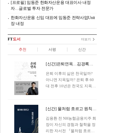
[프로필] 임동준 한화자산운용 대표이사 내정
자…글로벌 투자 전문가
한화자산운용 신임 대표에 임동준 전략사업Unit
장 내정
FT
도서
더보기
추천
서평
신간
[신간]은퇴연옥…김경록의 은퇴 후 삶의 나침반
은퇴 이후의 삶은 천국일까?
아니면 지옥일까? 은퇴 후 60
대 전후 10년은 천국도 지옥도
아닌 '연옥'이라 개념이 등장해
화제를 모으고 있다.투자 전문
가이자 은퇴연구소장으로서의
[신간] 물처럼 흐르고 원칙으로 서다…김용환의 통찰을 담다
은퇴 설계를 가이드해 온 김경
록 옵투스자산운용의 고문이
김용환 전 NH농협금융지주 회
신간 『은퇴연옥』을 내놓았
장이 자신의 경험과 철학을 정
다.단테는 지옥을 '모든 희망을
리한 자서전 『물처럼 흐르고