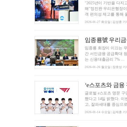
“2025년이 기반을 다지
해”정진완 우리은행장이 
객 편의성 제고를 통해 올
2026-01-27 화요일 | 김성훈 기
임종룡 회장이 이끄는 우
간 서민금융 공급확대 등 총 7
는 신용대출금리 7% ...
2026-01-26 월요일 | 장호성 기
‘e스포츠와 금융
글로벌 e스포츠 명문 구
했다고 14일 밝혔다. 이번 파트너십을 통해 T1과 우리은행은 금융과 e스포츠의 경계를 허물
고, 잘파세대를 중심으로 
2026-01-14 수요일 | 김재훈 기