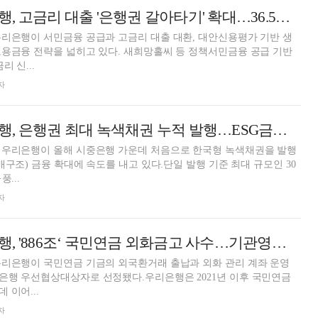
정진완號 우리은행, 고금리 대출 '은행권 갈아타기' 확대…36.5도 플랫폼 가동 [은행권 포용금융 강화 전략]
리은행이 서민금융 공급과 고금리 대출 대환, 대안신용평가 기반 생
용금융 전략을 넓히고 있다. 새희망홀씨 등 정책서민금융 공급 기반
 신...
자
정진완號 우리은행, 은행권 최대 녹색채권 누적 발행…ESG금융 선도 강화 [은행은 지금]
 우리은행이 올해 시중은행 가운데 처음으로 한국형 녹색채권을 발행
배구조) 금융 확대에 속도를 내고 있다.단일 발행 기준 최대 규모인 30
...
자
정진완號 우리은행, '886조‘ 국민연금 외화금고 사수…기관영업력 입증 [은행권 금고 쟁탈전]
우리은행이 국민연금 기금의 외국환거래 출납과 외화 관리 계좌 운영
은행 우선협상대상자로 선정됐다.우리은행은 2021년 이후 국민연금
 이어...
자