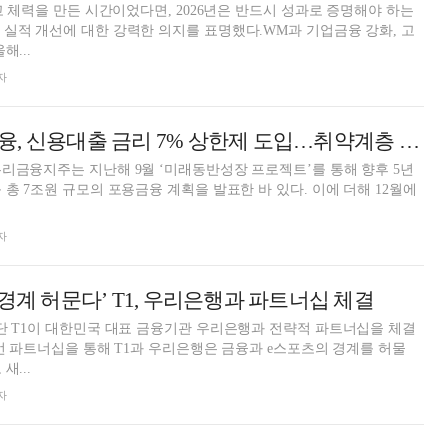
고 체력을 만든 시간이었다면, 2026년은 반드시 성과로 증명해야 하는
실적 개선에 대한 강력한 의지를 표명했다.WM과 기업금융 강화, 고
해...
자
임종룡號 우리금융, 신용대출 금리 7% 상한제 도입…취약계층 부담 던다 [2026 포용금융 대전환]
리금융지주는 지난해 9월 ‘미래동반성장 프로젝트’를 통해 향후 5년
조원 규모의 포용금융 계획을 발표한 바 있다. 이에 더해 12월에
자
 경계 허문다’ T1, 우리은행과 파트너십 체결
단 T1이 대한민국 대표 금융기관 우리은행과 전략적 파트너십을 체결
새...
자