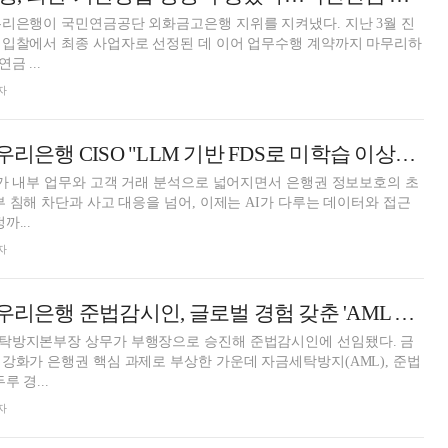
우리은행이 국민연금공단 외화금고은행 지위를 지켜냈다. 지난 3월 진
 입찰에서 최종 사업자로 선정된 데 이어 업무수행 계약까지 마무리하
 ...
자
[인터뷰] 윤태진 우리은행 CISO "LLM 기반 FDS로 미학습 이상거래 탐지" [2026 은행권 보안 전략 ⑤]
위가 내부 업무와 고객 거래 분석으로 넓어지면서 은행권 정보보호의 초
부 침해 차단과 사고 대응을 넘어, 이제는 AI가 다루는 데이터와 접근
까...
자
[프로필] 조윤희 우리은행 준법감시인, 글로벌 경험 갖춘 'AML 전문가'
탁방지본부장 상무가 부행장으로 승진해 준법감시인에 선임됐다. 금
강화가 은행권 핵심 과제로 부상한 가운데 자금세탁방지(AML), 준법
 경...
자