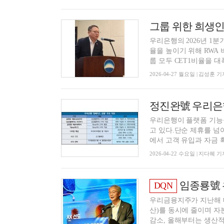
우리은행의 2026년 1분
율을 높이기 위해 RWA
룹 모두 CET1비율을 대폭
2026-04-27 월요일 | 김성훈 기
우리은행이 플랫폼 기능을
고 있다.단순 제휴를 넘
에서 고객 유입과 자금 확
2026-04-22 수요일 | 지다혜 기
임종룡號 우리금융
DQN
우리금융지주가 지난해 
산)를 동시에 줄이며 자
감소, 올해부터는 생산적 