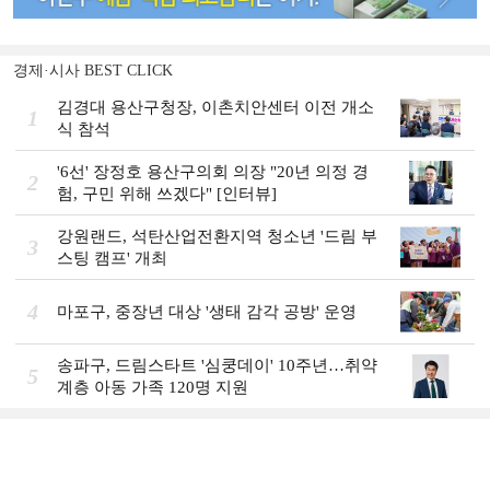
경제·시사 BEST CLICK
김경대 용산구청장, 이촌치안센터 이전 개소
1
식 참석
'6선' 장정호 용산구의회 의장 "20년 의정 경
2
험, 구민 위해 쓰겠다" [인터뷰]
강원랜드, 석탄산업전환지역 청소년 '드림 부
3
스팅 캠프' 개최
4
마포구, 중장년 대상 '생태 감각 공방' 운영
송파구, 드림스타트 '심쿵데이' 10주년…취약
5
계층 아동 가족 120명 지원