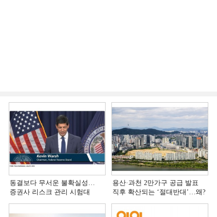
동결보다 무서운 불확실성…
용산·과천 2만가구 공급 발표
증권사 리스크 관리 시험대
직후 확산되는 ‘절대반대’…왜?