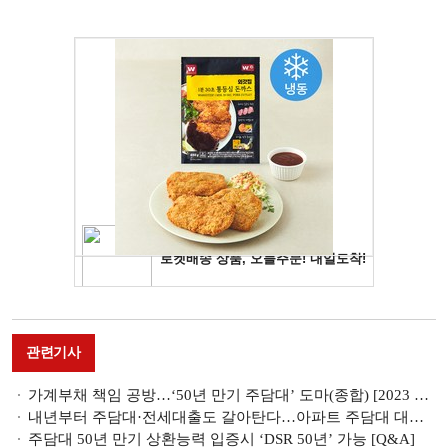
관련기사
가계부채 책임 공방…‘50년 만기 주담대’ 도마(종합) [2023 국감]
내년부터 주담대·전세대출도 갈아탄다…아파트 주담대 대환 우선 구축 [원스톱 대출 갈아타기]
주담대 50년 만기 상환능력 입증시 ‘DSR 50년’ 가능 [Q&A]