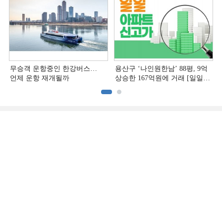
무승객 운항중인 한강버스…
용산구 ‘나인원한남’ 88평, 9억
언제 운항 재개될까
상승한 167억원에 거래 [일일
아파트 신고가]