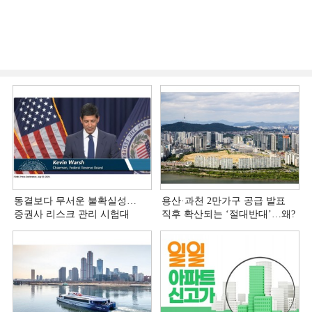
동결보다 무서운 불확실성…
용산·과천 2만가구 공급 발표
증권사 리스크 관리 시험대
직후 확산되는 ‘절대반대’…왜?