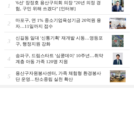
'6선' 장정호 용산구의회 의장 "20년 의정 경
1
험, 구민 위해 쓰겠다" [인터뷰]
마포구, 연 1% 중소기업육성기금 20억원 융
2
자…11일까지 접수
신길동 일대 '신통기획' 재개발 시동…영등포
3
구, 행정지원 강화
송파구, 드림스타트 '심쿵데이' 10주년…취약
4
계층 아동 가족 120명 지원
용산구자원봉사센터, 가족 체험형 환경봉사
5
단 운영…탄소중립 실천 확산