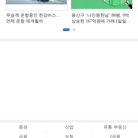
무승객 운항중인 한강버스…
용산구 ‘나인원한남’ 88평, 9억
언제 운항 재개될까
상승한 167억원에 거래 [일일
아파트 신고가]
증권
산업
유통·부동산
금융
보험
2금융