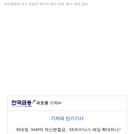
저작권법에 의거 상업적 목적의 무단 전재, 복사, 배포 금지
곽호룡 기자
✉
기자의 인기기사
최태원, 9440억 재산분할금...SK하이닉스 배당 확대하나?