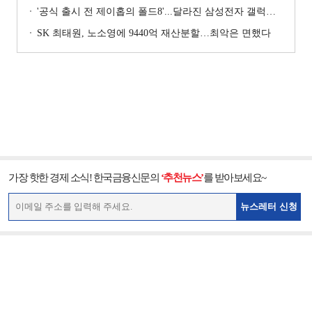
'공식 출시 전 제이홉의 폴드8'...달라진 삼성전자 갤럭시 마케팅?
SK 최태원, 노소영에 9440억 재산분할…최악은 면했다
가장 핫한 경제 소식! 한국금융신문의
‘추천뉴스’
를 받아보세요~
뉴스레터 신청