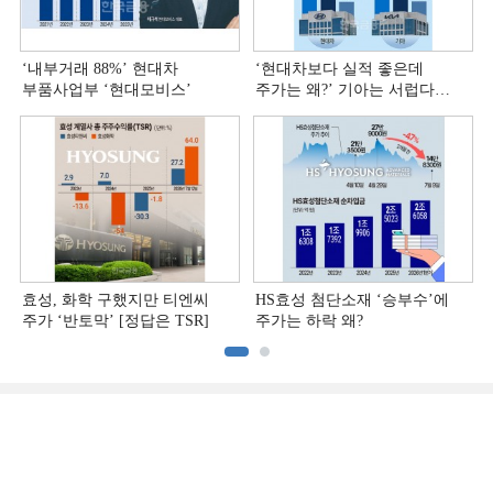
‘내부거래 88%ʼ 현대차
‘현대차보다 실적 좋은데
부품사업부 ‘현대모비스ʼ
주가는 왜?ʼ 기아는 서럽다
[정답은 TSR]
효성, 화학 구했지만 티엔씨
HS효성 첨단소재 ‘승부수’에
주가 ‘반토막’ [정답은 TSR]
주가는 하락 왜?