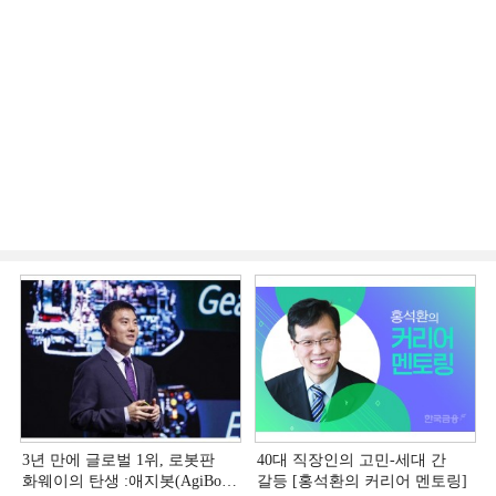
3년 만에 글로벌 1위, 로봇판
40대 직장인의 고민-세대 간
화웨이의 탄생 :애지봇(AgiBot·
갈등 [홍석환의 커리어 멘토링]