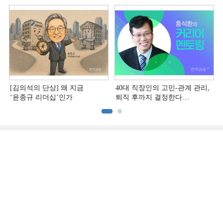
智元机器人)의 시대 [전병서의
中 첨단기업 리포트⑬]
[김의석의 단상] 왜 지금
40대 직장인의 고민-관계 관리,
‘윤종규 리더십’인가
퇴직 후까지 결정한다
[홍석환의 커리어 멘토링]