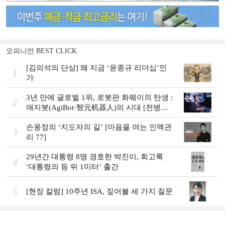
오피니언 BEST CLICK
[김의석의 단상] 왜 지금 ‘윤종규 리더십’인
1
가
3년 만에 글로벌 1위, 로봇판 화웨이의 탄생 :
2
애지봇(AgiBot·智元机器人)의 시대 [전병서
의 中 첨단기업 리포트⑬]
손웅정의 ‘지도자의 길’ [마음을 여는 인맥관
3
리 77]
29년간 대통령 8명 경호한 박진이, 회고록
4
‘대통령의 등 뒤 1미터’ 출간
5
[현장 칼럼] 10주년 ISA, 짚어볼 세 가지 질문