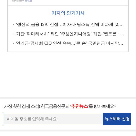
기자의 인기기사
'생산적 금융 ISA' 신설…이자·배당소득 전액 비과세 [2026 세제개편안]
기관 '파마리서치'·외인 '주성엔지니어링'·개인 '펩트론' 1위 [주간 코스닥 순매수- 2026년 7월27일~7월31일]
연기금·공제회 CIO 인선 속속…'큰 손' 국민연금 마지막 타자
가장 핫한 경제 소식! 한국금융신문의
‘추천뉴스’
를 받아보세요~
뉴스레터 신청