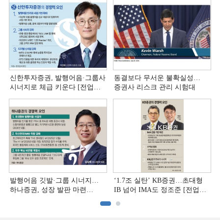
신한투자증권, 발행어음·그룹사
동결보다 무서운 불확실성…
시너지로 체급 키운다 [전업계
증권사 리스크 관리 시험대
추격하는 은행계 증권사 (4)]
발행어음 깃발·그룹 시너지…
‘1.7조 실탄’ KB증권…초대형
하나증권, 성장 발판 마련
IB 넘어 IMA도 정조준 [전업계
[전업계 추격하는 은행계
추격하는 은행계 증권사 (2)]
증권사 (3)]