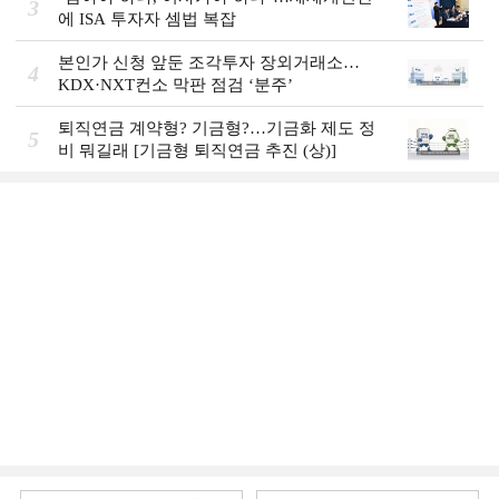
3
에 ISA 투자자 셈법 복잡
본인가 신청 앞둔 조각투자 장외거래소…
4
KDX·NXT컨소 막판 점검 ‘분주’
퇴직연금 계약형? 기금형?…기금화 제도 정
5
비 뭐길래 [기금형 퇴직연금 추진 (상)]