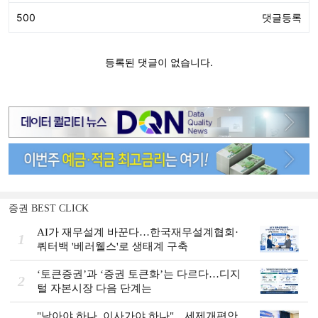
증권 BEST CLICK
AI가 재무설계 바꾼다…한국재무설계협회·
1
쿼터백 '베러웰스'로 생태계 구축
‘토큰증권’과 ‘증권 토큰화’는 다르다…디지
2
털 자본시장 다음 단계는
"남아야 하나, 이사가야 하나"…세제개편안