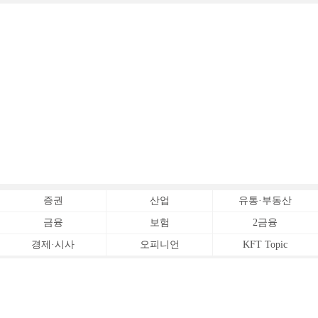
증권
산업
유통·부동산
금융
보험
2금융
경제·시사
오피니언
KFT Topic
전체서비스
Copyrightⓒ
한국금융신문 All Rights Reserved.