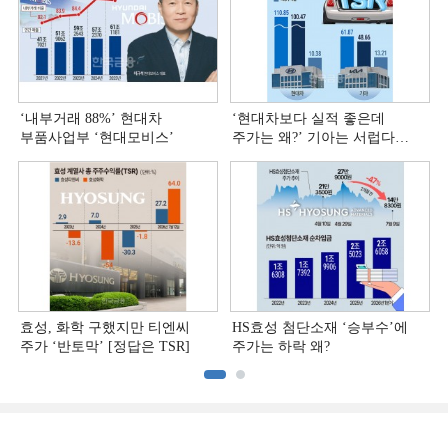
‘내부거래 88%ʼ 현대차
‘현대차보다 실적 좋은데
부품사업부 ‘현대모비스ʼ
주가는 왜?ʼ 기아는 서럽다
[정답은 TSR]
효성, 화학 구했지만 티엔씨
HS효성 첨단소재 ‘승부수’에
주가 ‘반토막’ [정답은 TSR]
주가는 하락 왜?