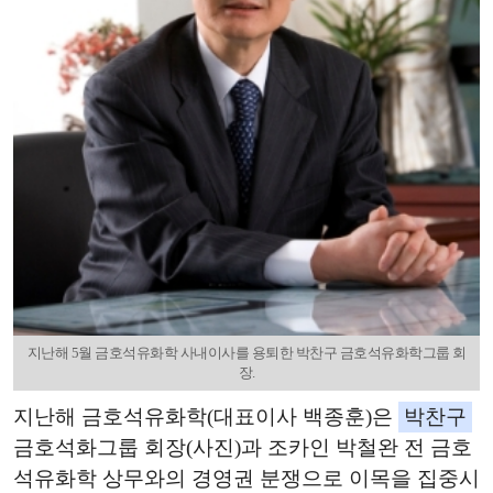
지난해 5월 금호석유화학 사내이사를 용퇴한 박찬구 금호석유화학그룹 회
장.
지난해 금호석유화학(대표이사 백종훈)은
박찬구
금호석화그룹 회장(사진)과 조카인 박철완 전 금호
석유화학 상무와의 경영권 분쟁으로 이목을 집중시