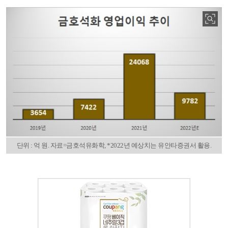
단위 : 억 원. 자료=금호석유화학, *2022년 예상치는 유안타증권서 활용.