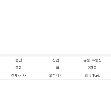
증권
산업
유통·부동산
금융
보험
2금융
경제·시사
오피니언
KFT Topic
전체서비스
Copyrightⓒ
한국금융신문 All Rights Reserved.