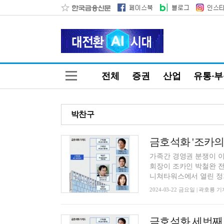
전체
증권
산업
유통·
박찬구
금호석화 '조카의 
가족간 경영권 분쟁이 
회장이 조카인 박철완 전
니쳐타워스에서 열린 정기
2024-03-22 금요일 | 곽호룡 기
금호석화 세번째 