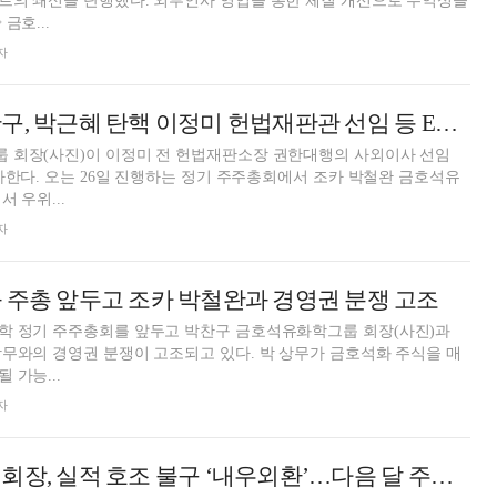
트의 쇄신을 단행했다. 외부인사 영입을 통한 체질 개선으로 수익성을
금호...
자
경영권 분쟁 박찬구, 박근혜 탄핵 이정미 헌법재판관 선임 등 ESG 경영 박차
 회장(사진)이 이정미 전 헌법재판소장 권한대행의 사외이사 선임
 가한다. 오는 26일 진행하는 정기 주주총회에서 조카 박철완 금호석유
 우위...
자
 주총 앞두고 조카 박철완과 경영권 분쟁 고조
학 정기 주주총회를 앞두고 박찬구 금호석유화학그룹 회장(사진)과
무와의 경영권 분쟁이 고조되고 있다. 박 상무가 금호석화 주식을 매
 가능...
자
박찬구 금호석화 회장, 실적 호조 불구 ‘내우외환’…다음 달 주총 관심 집중