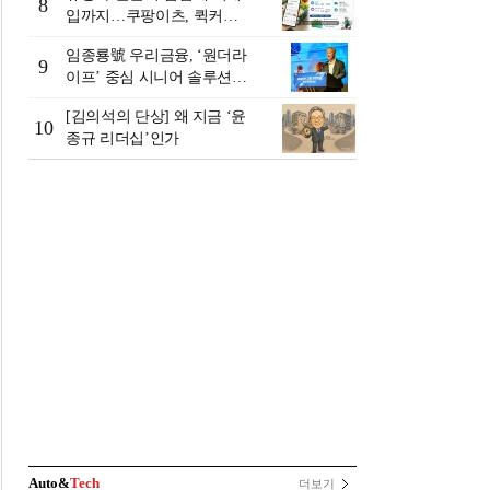
8
입까지…쿠팡이츠, 퀵커머
스 판 키운다
임종룡號 우리금융, ‘원더라
9
이프’ 중심 시니어 솔루션
확대…계열사 시너지 '관건'
[김의석의 단상] 왜 지금 ‘윤
[금융 시니어 비즈니스 돋보
10
종규 리더십’인가
기]
Auto&
Tech
더보기