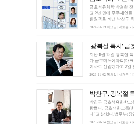
금호석유화학 박철완 전
고 2년 만에 주주제안을 
환원책을 꺼낸 박찬구 회장
2024-03-19 화요일 | 곽호룡 기
지난 8월 15일 광복절
다.금호미쓰이화학(대표
이사로 선임했다고 2일 밝
2023-11-02 목요일 | 서효문 기
박찬구 금호석유화학그룹 회
함됐다. 금호석화그룹(회
다”고 밝혔다.법무부(장관 
2023-08-14 월요일 | 서효문 기