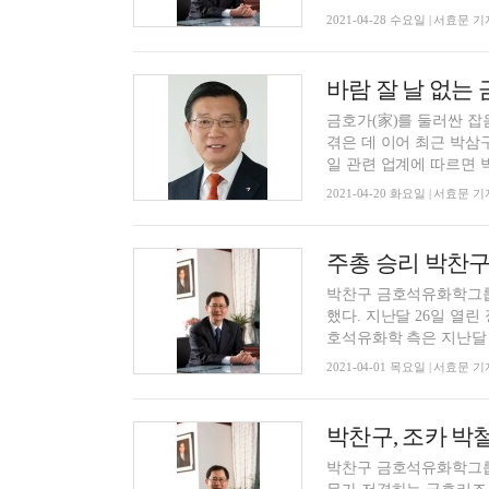
2021-04-28 수요일 | 서효문 기
금호가(家)를 둘러싼 
겪은 데 이어 최근 박삼
일 관련 업계에 따르면 박
2021-04-20 화요일 | 서효문 기
주총 승리 박찬구
박찬구 금호석유화학그룹
했다. 지난달 26일 열린
호석유화학 측은 지난달 3
2021-04-01 목요일 | 서효문 기
박찬구 금호석유화학그룹