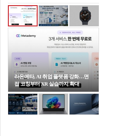
라온메타, AI 취업 플랫폼 강화…면
접 코칭부터 XR 실습까지 확대