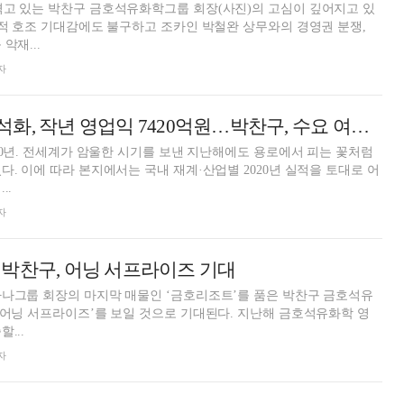
겪고 있는 박찬구 금호석유화학그룹 회장(사진)의 고심이 깊어지고 있
실적 호조 기대감에도 불구하고 조카인 박철완 상무와의 경영권 분쟁,
악재...
자
[2020 실적] 금호석화, 작년 영업익 7420억원…박찬구, 수요 여전 등 실적 호조 지속 기대
020년. 전세계가 암울한 시기를 보낸 지난해에도 용로에서 피는 꽃처럼
다. 이에 따라 본지에서는 국내 재계·산업별 2020년 실적을 토대로 어
..
자
박찬구, 어닝 서프라이즈 기대
아나그룹 회장의 마지막 매물인 ‘금호리조트’를 품은 박찬구 금호석유
‘어닝 서프라이즈’를 보일 것으로 기대된다. 지난해 금호석유화학 영
...
자