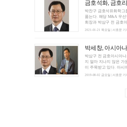
박찬구 금호석유화학그룹
품는다. 해당 M&A 우선
회장과 박삼구 전 금호아시
2021-01-21 목요일 | 서효문 기
박세창, 아시아나
박삼구 전 금호아시아나
지 얼마 지나지 않은 가
이 주목받고 있다. 아시아
2019-08-02 금요일 | 서효문 기