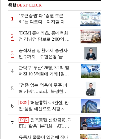
종합
BEST CLICK
‘토큰증권’과 ‘증권 토큰
1
화’는 다르다…디지털 자본
시장 다음 단계는
[DCM] 롯데리츠, 롯데백화
2
점 강남점 담보로 2400억 조
달…단기채 차환
공적자금 상환에서 증권사
3
인수까지…수협은행 '금융
그룹화' 25년 여정 [수협은
관악구 '두산' 26평, 3.2억 떨
행 금융그룹의 꿈①]
4
어진 10.5억원에 거래 [일일
하락가]
“검증 없는 억측이 주주 피
5
해 키워”…코리, ‘북경한미
미수채권 논란’ 정면 반박
허윤홍號 GS건설, 안
DQN
6
전·품질 쇄신으로 시평 3위
탈환
진옥동號 신한금융, C
DQN
7
ET1 ‘활용’ 본격화···AT1 늘
린 이유는 [Capital Quality Re
유통사 줄줄이 입점에 직매
view]