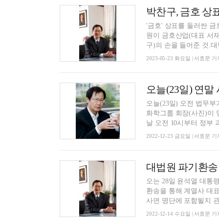
'금호' 상표를 둘러싼 
원이 금호산업(대표 서
구)의 손을 들어준 것.대법
2023-05-23 화요일 | 서효문 기
오늘(23일) 오전 법무
화학그룹 회장(사진)이 
날 오전 10시부터 정부 과
2022-12-23 금요일 | 서효문 기
대법원 파기환송 
오는 28일 윤석열 대통
환송을 통해 계열사 대
사면 명단에 포함될지 관심
2022-12-14 수요일 | 서효문 기