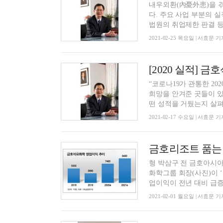
내우외환(內憂外患)을 
다. 주요 사업 부분의 
법원의 취업제한 판결 등 
2021-02-25 목요일 | 서효문 기
“코로나19가 관통한 2
희망을 안겨준 곳들이 있
떤 성적을 거뒀는지 살펴.
2021-02-17 수요일 | 서효문 기
금호리조트 품는 
형 박삼구 전 금호아시
화학그룹 회장(사진)이 
업이익이 전년 대비 급증할
2021-02-01 월요일 | 서효문 기