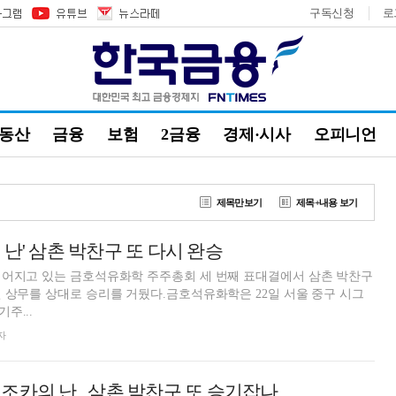
구독신청
로
부동산
금융
보험
2금융
경제·시사
오피니언
제목만보기
제목+내용 보기
난' 삼촌 박찬구 또 다시 완승
이어지고 있는 금호석유화학 주주총회 세 번째 표대결에서 삼촌 박찬구
 상무를 상대로 승리를 거뒀다.금호석유화학은 22일 서울 중구 시그
주...
자
조카의 난...삼촌 박찬구 또 승기잡나