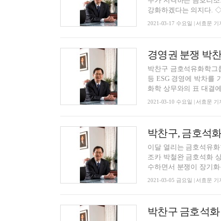
무가 저격하는 금호리조
강화하겠다는 의지다. ◇ 
2021-03-17 수요일 | 서효문 기
박찬구 금호석유화학그룹
등 ESG 경영에 박차를
화학 상무와의 표 대결에서
2021-03-10 수요일 | 서효문 기
박찬구, 금호석화
이달 열리는 금호석유화
조카 박철완 금호석화 상
수하면서 분쟁이 장기화될
2021-03-05 금요일 | 서효문 기