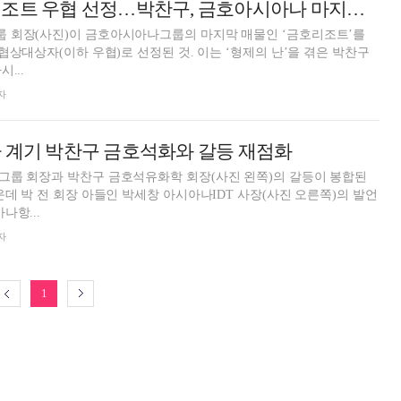
금호석화, 금호리조트 우협 선정…박찬구, 금호아시아나 마지막 매물 품는다
 회장(사진)이 금호아시아나그룹의 마지막 매물인 ‘금호리조트’를
협상대상자(이하 우협)로 선정된 것. 이는 ‘형제의 난’을 겪은 박찬구
...
자
 계기 박찬구 금호석화와 갈등 재점화
그룹 회장과 박찬구 금호석유화학 회장(사진 왼쪽)의 갈등이 봉합된
운데 박 전 회장 아들인 박세창 아시아나IDT 사장(사진 오른쪽)의 발언
나항...
자
1