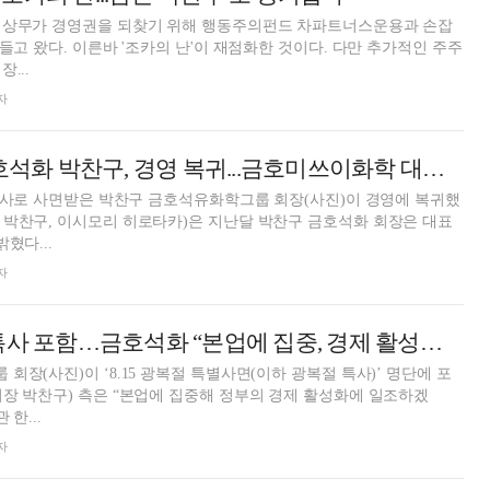
 상무가 경영권을 되찾기 위해 행동주의펀드 차파트너스운용과 손잡
들고 왔다. 이른바 '조카의 난'이 재점화한 것이다. 다만 추가적인 주주
...
자
'광복절 특사' 금호석화 박찬구, 경영 복귀...금호미쓰이화학 대표 선임
 특사로 사면받은 박찬구 금호석유화학그룹 회장(사진)이 경영에 복귀했
 박찬구, 이시모리 히로타카)은 지난달 박찬구 금호석화 회장은 대표
혔다...
자
박찬구, 광복절 특사 포함…금호석화 “본업에 집중, 경제 활성화 일조할 것”
장(사진)이 ‘8.15 광복절 특별사면(이하 광복절 특사)’ 명단에 포
장 박찬구) 측은 “본업에 집중해 정부의 경제 활성화에 일조하겠
한...
자