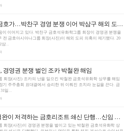
자
바람 잘 날 없는 금호가…박찬구 경영 분쟁 이어 박삼구 해외 도피 의혹 제기
잡음이 이어지고 있다. 박찬구 금호석유화학그룹 회장이 경영권 분쟁을
구 전 금호아시아나그룹 회장(사진)이 해외 도피 의혹이 제기됐다. 20
삼...
자
, 경영권 분쟁 벌인 조카 박철완 해임
 회장(사진) 조카의 난을 일으킨 박철완 금호석유화학 상무를 해임
 정기 주주총회 표대결에서 승리한 뒤 이뤄진 조치라 눈길을 끈다. 금
1일...
자
박찬구, 조카 박철완이 저격하는 금호리조트 쇄신 단행…신임 경영진 발표
 회장(사진)이 경영권 분쟁을 벌이고 있는 박철완 금호석유화학 상