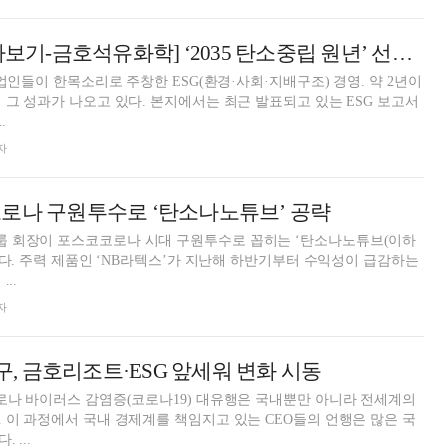
[ESG 보고서 톺아보기-금호석유화학] ‘2035 탄소중립 원년’ 선언 박찬구, 환경 기술 투자 4년 새 50%↑
기업인들이 한목소리로 주창한 ESG(환경·사회·지배구조) 경영. 약 2년이
 그 성과가 나오고 있다. 본지에서는 최근 발표되고 있는 ESG 보고서
.
자
로나 구원투수로 ‘탄소나노튜브’ 공략
 회장이 포스코코로나 시대 구원투수로 꼽히는 ‘탄소나노튜브(이하
 건다. 주력 제품인 ‘NB라텍스’가 지난해 하반기부터 수익성이 급감하는
..
자
찬구, 금호리조트·ESG 앞세워 변화 시동
로나 바이러스 감염증(코로나19) 대유행은 국내뿐만 아니라 전세계의
 이 과정에서 국내 경제계를 책임지고 있는 CEO들의 언행은 많은 국
 ...