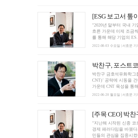
“2020년 말부터 국내 
흐른 가운데 이제 조금씩
를 통해 해당 기업의 ES..
2022-08-03 수요일 | 서효문 기
박찬구, 포스트코
박찬구 금호석유화학그룹
CNT)’ 공략에 시동을
가운데 CNT 육성을 통해 .
2022-06-20 월요일 | 서효문 기
[주목 CEO] 박
“지난해 시작된 신종 코
경제 패러다임을 바꿨다.
민들의 관심을 집중시켰다.