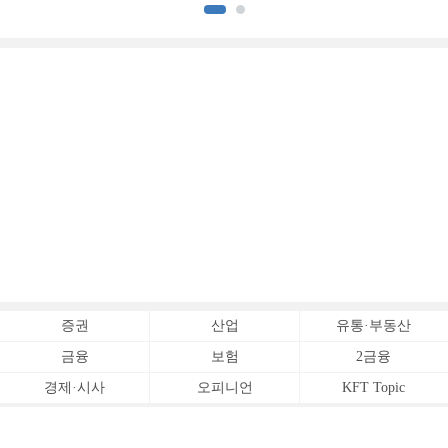
증권
산업
유통·부동산
금융
보험
2금융
경제·시사
오피니언
KFT Topic
전체서비스