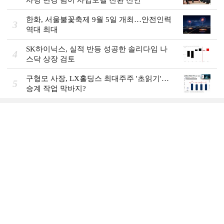
사명 변경 넘어 사업모델 전환 선언
한화, 서울불꽃축제 9월 5일 개최…안전인력
3
역대 최대
SK하이닉스, 실적 반등 성공한 솔리다임 나
4
스닥 상장 검토
구형모 사장, LX홀딩스 최대주주 '초읽기'…
5
승계 작업 막바지?