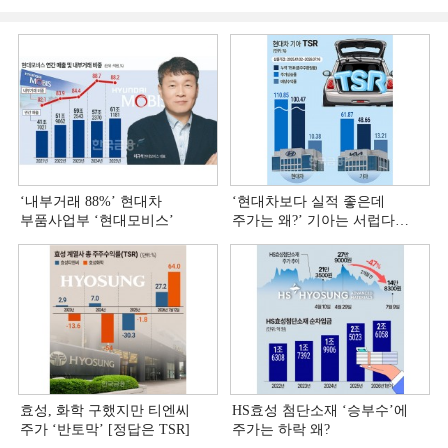
‘내부거래 88%ʼ 현대차
‘현대차보다 실적 좋은데
부품사업부 ‘현대모비스ʼ
주가는 왜?ʼ 기아는 서럽다
[정답은 TSR]
효성, 화학 구했지만 티엔씨
HS효성 첨단소재 ‘승부수’에
주가 ‘반토막’ [정답은 TSR]
주가는 하락 왜?