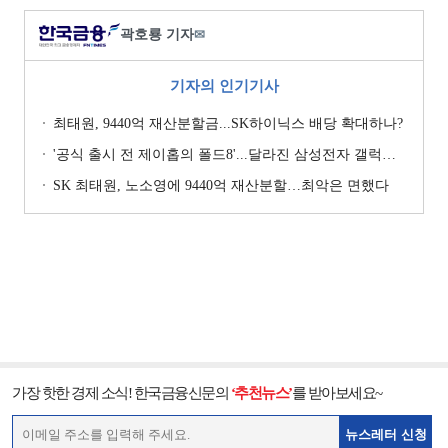
곽호룡 기자
✉
기자의 인기기사
최태원, 9440억 재산분할금...SK하이닉스 배당 확대하나?
'공식 출시 전 제이홉의 폴드8'...달라진 삼성전자 갤럭시 마케팅?
SK 최태원, 노소영에 9440억 재산분할…최악은 면했다
가장 핫한 경제 소식! 한국금융신문의
‘추천뉴스’
를 받아보세요~
뉴스레터 신청