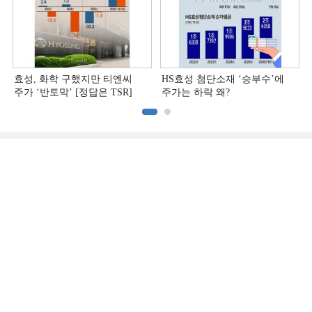
효성, 화학 구했지만 티엔씨
HS효성 첨단소재 ‘승부수’에
주가 ‘반토막’ [정답은 TSR]
주가는 하락 왜?