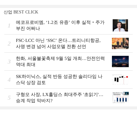
산업 BEST CLICK
에코프로비엠, ‘1.2조 유증’ 이후 실적‧주가
1
부진 어쩌나
FSC·LCC 아닌 ‘SSC’ 온다…트리니티항공,
2
사명 변경 넘어 사업모델 전환 선언
한화, 서울불꽃축제 9월 5일 개최…안전인력
3
역대 최대
SK하이닉스, 실적 반등 성공한 솔리다임 나
4
스닥 상장 검토
구형모 사장, LX홀딩스 최대주주 '초읽기'…
5
승계 작업 막바지?