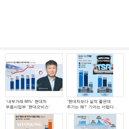
‘내부거래 88%ʼ 현대차
‘현대차보다 실적 좋은데
부품사업부 ‘현대모비스ʼ
주가는 왜?ʼ 기아는 서럽다
[정답은 TSR]