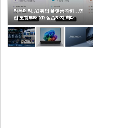
라온메타, AI 취업 플랫폼 강화…면
접 코칭부터 XR 실습까지 확대