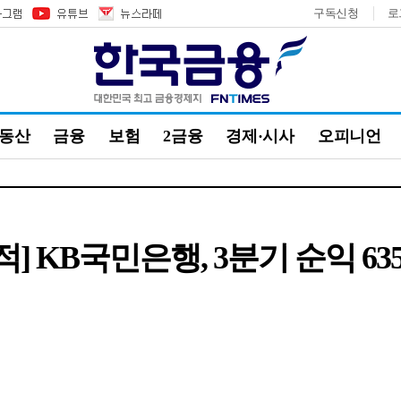
구독신청
로
부동산
금융
보험
2금융
경제·시사
오피니언
 실적] KB국민은행, 3분기 순익