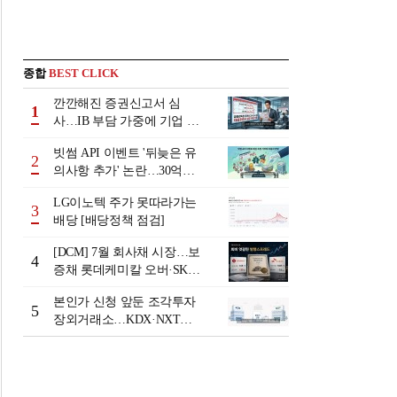
종합
BEST CLICK
깐깐해진 증권신고서 심
1
사…IB 부담 가중에 기업 자
금조달 '차질 우려'
빗썸 API 이벤트 '뒤늦은 유
2
의사항 추가' 논란…30억원
배상 조정 거부에 이용자 반
LG이노텍 주가 못따라가는
발
3
배당 [배당정책 점검]
[DCM] 7월 회사채 시장…보
4
증채 롯데케미칼 오버·SK에
코플랜트 언더 [7월 리뷰①]
본인가 신청 앞둔 조각투자
5
장외거래소…KDX·NXT컨
소 막판 점검 ‘분주’