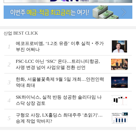
산업 BEST CLICK
에코프로비엠, ‘1.2조 유증’ 이후 실적‧주가
1
부진 어쩌나
FSC·LCC 아닌 ‘SSC’ 온다…트리니티항공,
2
사명 변경 넘어 사업모델 전환 선언
한화, 서울불꽃축제 9월 5일 개최…안전인력
3
역대 최대
SK하이닉스, 실적 반등 성공한 솔리다임 나
4
스닥 상장 검토
구형모 사장, LX홀딩스 최대주주 '초읽기'…
5
승계 작업 막바지?