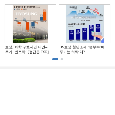
[정답은 TSR]
효성, 화학 구했지만 티엔씨
HS효성 첨단소재 ‘승부수’에
주가 ‘반토막’ [정답은 TSR]
주가는 하락 왜?