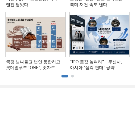
엔진 달았다
북미 재건 속도 낸다
국경 넘나들고 법인 통합하고…
“IPO 몸값 높여라”…무신사,
롯데웰푸드 ‘ONE’, 숫자로
아시아 ‘삼각 편대’ 공략
증명하다