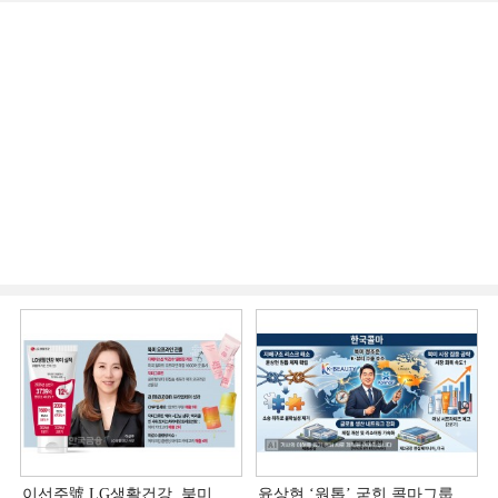
이선주號 LG생활건강, 북미
윤상현 ‘원톱ʼ 굳힌 콜마그룹…