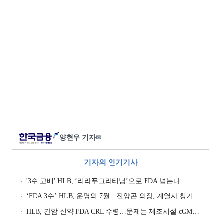
양현우 기자
✉
기자의 인기기사
'3수 고배' HLB, ‘리라푸그라티닙’으로 FDA 넘는다
‘FDA 3수’ HLB, 운명의 7월…진양곤 의장, 계열사 챙기며 ‘투트랙’ 행보
HLB, 간암 신약 FDA CRL 수령…문제는 제조시설 cGMP 실사