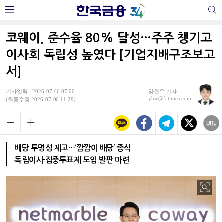
코웨이, 준수율 80% 달성…주주 챙기고
이사회 독립성 높였다 [기업지배구조보고
서]
기사입력 : 2026-07-06 07:00
양현우 기자
yhw@fntimes.com
(최종수정 2026-07-06 11:29)
배당 투명성 제고…‘깜깜이 배당’ 종식
독립이사·집중투표제 도입 발판 마련