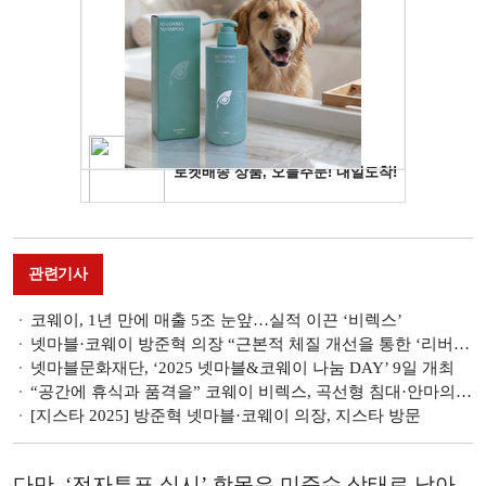
관련기사
코웨이, 1년 만에 매출 5조 눈앞…실적 이끈 ‘비렉스’
넷마블·코웨이 방준혁 의장 “근본적 체질 개선을 통한 ‘리버스(RE-BIRTH)’” [신년사 2026]
넷마블문화재단, ‘2025 넷마블&코웨이 나눔 DAY’ 9일 개최
“공간에 휴식과 품격을” 코웨이 비렉스, 곡선형 침대·안마의자 ‘주목’
[지스타 2025] 방준혁 넷마블·코웨이 의장, 지스타 방문
다만, ‘전자투표 실시’ 항목은 미준수 상태로 남아