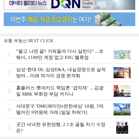
유통·부동산 BEST CLICK
“팔고 나면 끝? 거둬들여 다시 살린다”…코
1
웨이, 1188만 계정 업고 ESG 밸류업
삼성·현대·DL·삼성E&A, 내실경영으로 실적
2
방어…미래 먹거리 경쟁 본격화
홈플러스·롯데카드 책임론 ‘겹악재’ …김광
3
일 MBK 부회장 부담 커지나
서대문구 'DMC래미안e편한세상' 18평, 5억
4
떨어진 9억원에 거래 [일일 하락가]
곳간 넉넉한 유한양행, 2.1조 굴릴 차기 수장
5
은?