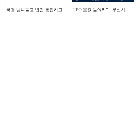
국경 넘나들고 법인 통합하고…
“IPO 몸값 높여라”…무신사,
롯데웰푸드 ‘ONE’, 숫자로
아시아 ‘삼각 편대’ 공략
증명하다
증권
산업
유통·부동산
금융
보험
2금융