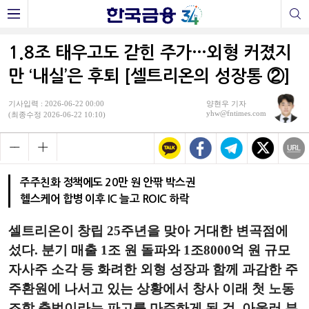
1.8조 태우고도 갇힌 주가…외형 커졌지
만 ‘내실’은 후퇴 [셀트리온의 성장통 ②]
기사입력 : 2026-06-22 00:00
양현우 기자
yhw@fntimes.com
(최종수정 2026-06-22 10:10)
주주친화 정책에도 20만 원 안팎 박스권
헬스케어 합병 이후 IC 늘고 ROIC 하락
셀트리온이 창립 25주년을 맞아 거대한 변곡점에
섰다. 분기 매출 1조 원 돌파와 1조8000억 원 규모
자사주 소각 등 화려한 외형 성장과 함께 과감한 주
주환원에 나서고 있는 상황에서 창사 이래 첫 노동
조합 출범이라는 파고를 마주하게 된 것. 아울러 부