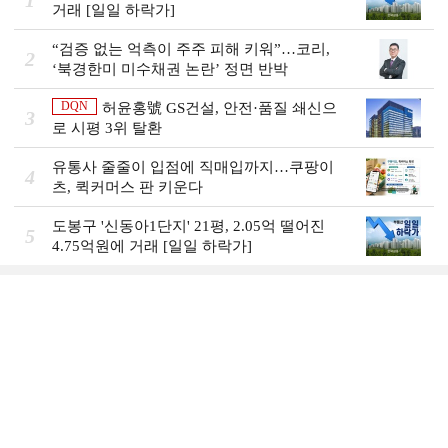
1
거래 [일일 하락가]
“검증 없는 억측이 주주 피해 키워”…코리,
2
‘북경한미 미수채권 논란’ 정면 반박
DQN
허윤홍號 GS건설, 안전·품질 쇄신으
3
로 시평 3위 탈환
유통사 줄줄이 입점에 직매입까지…쿠팡이
4
츠, 퀵커머스 판 키운다
도봉구 '신동아1단지' 21평, 2.05억 떨어진
5
4.75억원에 거래 [일일 하락가]