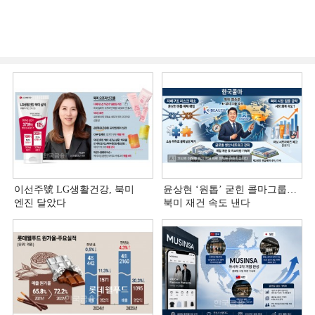
이선주號 LG생활건강, 북미
윤상현 ‘원톱ʼ 굳힌 콜마그룹…
엔진 달았다
북미 재건 속도 낸다