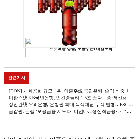
관련기사
[DQN] 사회공헌 규모 '1위' 이환주號 국민은행, 순익 비중 1등은 '우리' [2025 은행권 사회공헌 비교①]
이환주號 KB국민은행, 민간중금리 1.5조 푼다…중·저신용 여신 확대 [은행권 포용금융 강화 전략]
정진완號 우리은행, 은행권 최대 녹색채권 누적 발행…ESG금융 선도 강화 [은행은 지금]
금감원, 은행 ‘포용금융 제도화’ 나선다…생산적금융·내부통제도 손질