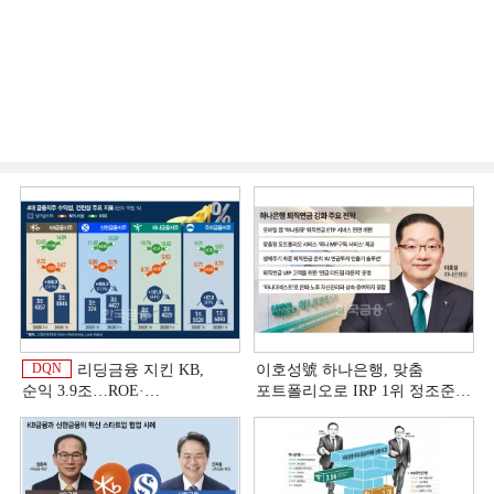
DQN
리딩금융 지킨 KB,
이호성號 하나은행, 맞춤
순익 3.9조…ROE·
포트폴리오로 IRP 1위 정조준
비용효율성까지 선두 [2026
[은행권 연금 방어전]
이
상반기 금융 리그테이블]