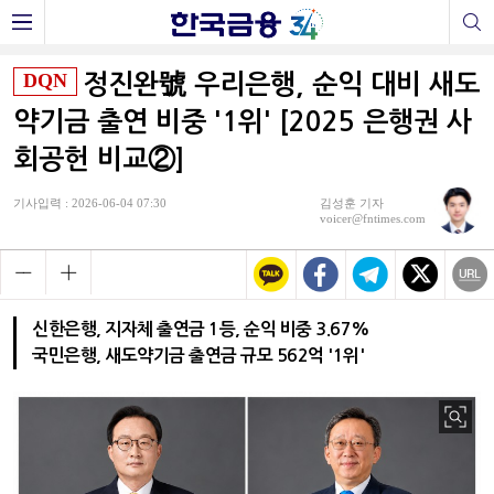
DQN
정진완號 우리은행, 순익 대비 새도
약기금 출연 비중 '1위' [2025 은행권 사
회공헌 비교②]
기사입력 : 2026-06-04 07:30
김성훈 기자
voicer@fntimes.com
신한은행, 지자체 출연금 1등, 순익 비중 3.67%
국민은행, 새도약기금 출연금 규모 562억 '1위'