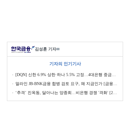
김성훈 기자
✉
기자의 인기기사
[DQN] 신한 6.9% 상한·하나 5.5% 고정…4대은행 중금리대출 승부수
얼라인 JB-BNK금융 합병 검토 요구, 왜 지금인가 [금융지주는 지금]
‘추격ʼ 진옥동, 달아나는 양종희…비은행 경쟁 '격화' [2026 금융사 상반기 리그테이블]