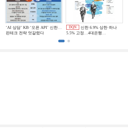
DQN
‘AI 상담’ KB·‘오픈 API’ 신한…
신한 6.9% 상한·하나
핀테크 전략 엇갈렸다
5.5% 고정…4대은행
중금리대출 승부수
이