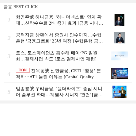
금융 BEST CLICK
함영주號 하나금융, '하나더넥스트‘ 연계 확
1
대…신탁수수료 2배 증가 효과 [금융 시니어
비즈니스 돋보기]
공적자금 상환에서 증권사 인수까지…수협
2
은행 '금융그룹화' 25년 여정 [수협은행 금융
그룹의 꿈①]
토스, 토스페이먼츠 흡수해 페이·PG 일원
3
화…결제사업 속도 [토스 결제사업 재편]
DQN
진옥동號 신한금융, CET1 ‘활용’ 본
4
격화···AT1 늘린 이유는 [Capital Quality
Review]
임종룡號 우리금융, ‘원더라이프’ 중심 시니
5
어 솔루션 확대…계열사 시너지 '관건' [금융
시니어 비즈니스 돋보기]