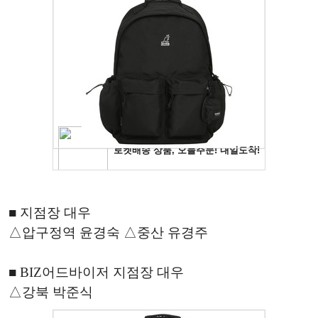
■ 지점장 대우
△압구정역 윤경숙 △중산 유경주
■ BIZ어드바이저 지점장 대우
△강북 박준식