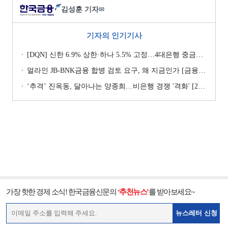
김성훈 기자
✉
기자의 인기기사
[DQN] 신한 6.9% 상한·하나 5.5% 고정…4대은행 중금리대출 승부수
얼라인 JB-BNK금융 합병 검토 요구, 왜 지금인가 [금융지주는 지금]
‘추격ʼ 진옥동, 달아나는 양종희…비은행 경쟁 '격화' [2026 금융사 상반기 리그테이블]
가장 핫한 경제 소식! 한국금융신문의
‘추천뉴스’
를 받아보세요~
뉴스레터 신청