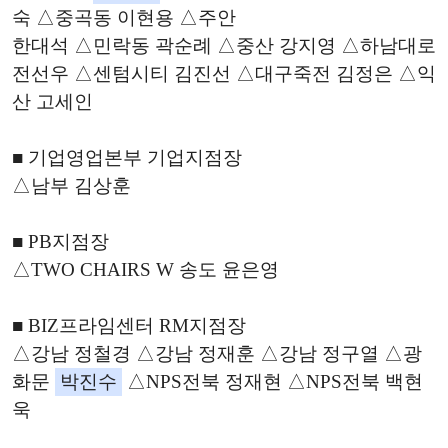
숙 △중곡동 이현용 △주안
한대석 △민락동 곽순례 △중산 강지영 △하남대로
전선우 △센텀시티 김진선 △대구죽전 김정은 △익
산 고세인
■ 기업영업본부 기업지점장
△남부 김상훈
■ PB지점장
△TWO CHAIRS W 송도 윤은영
■ BIZ프라임센터 RM지점장
△강남 정철경 △강남 정재훈 △강남 정구열 △광
화문
박진수
△NPS전북 정재현 △NPS전북 백현
욱