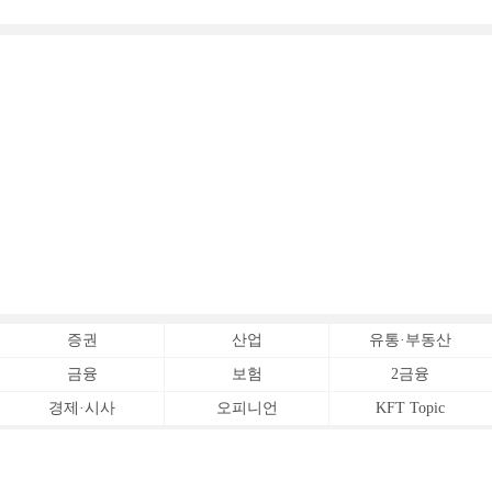
[
증권
산업
유통·부동산
금융
보험
2금융
경제·시사
오피니언
KFT Topic
전체서비스