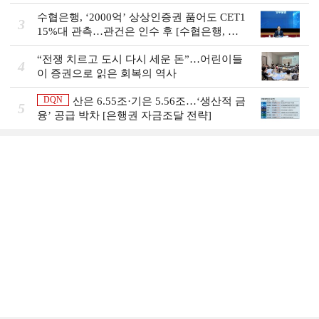
스 개막]
수협은행, ‘2000억’ 상상인증권 품어도 CET1
3
15%대 관측…관건은 인수 후 [수협은행, 금
융그룹의 꿈②]
“전쟁 치르고 도시 다시 세운 돈”…어린이들
4
이 증권으로 읽은 회복의 역사
DQN
산은 6.55조·기은 5.56조…‘생산적 금
5
융ʼ 공급 박차 [은행권 자금조달 전략]