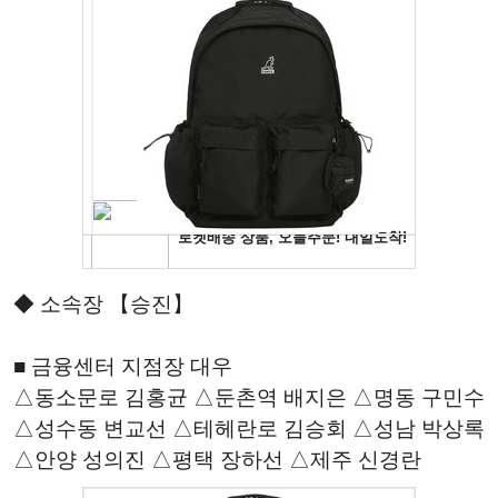
◆ 소속장 【승진】
■ 금융센터 지점장 대우
△동소문로 김홍균 △둔촌역 배지은 △명동 구민수
△성수동 변교선 △테헤란로 김승회 △성남 박상록
△안양 성의진 △평택 장하선 △제주 신경란