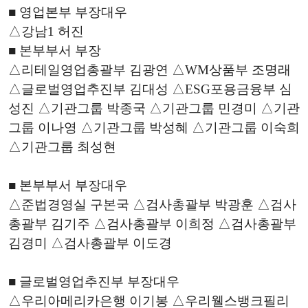
■ 영업본부 부장대우
△강남1 허진
■ 본부부서 부장
△리테일영업총괄부 김광연 △WM상품부 조명래
△글로벌영업추진부 김대성 △ESG포용금융부 심
성진 △기관그룹 박종국 △기관그룹 민경미 △기관
그룹 이나영 △기관그룹 박성혜 △기관그룹 이숙희
△기관그룹 최성현
■ 본부부서 부장대우
△준법경영실 구본국 △검사총괄부 박광훈 △검사
총괄부 김기주 △검사총괄부 이희정 △검사총괄부
김경미 △검사총괄부 이도경
■ 글로벌영업추진부 부장대우
△우리아메리카은행 이기봉 △우리웰스뱅크필리