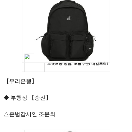
【우리은행】
◆ 부행장 【승진】
△준법감시인 조윤희