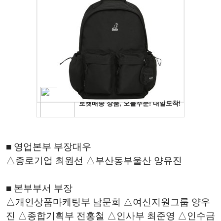
■ 영업본부 부장대우
△종로기업 최원선 △부산동부울산 양유진
■ 본부부서 부장
△개인상품마케팅부 남문희 △여신지원그룹 양우
진 △종합기획부 전홍철 △인사부 최준영 △인수금