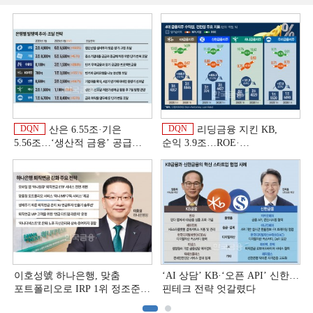
DQN
DQN
산은 6.55조·기은
리딩금융 지킨 KB,
5.56조…‘생산적 금융ʼ 공급
순익 3.9조…ROE·
박차 [은행권 자금조달 전략]
비용효율성까지 선두 [2026
상반기 금융 리그테이블]
이호성號 하나은행, 맞춤
‘AI 상담’ KB·‘오픈 API’ 신한…
포트폴리오로 IRP 1위 정조준
핀테크 전략 엇갈렸다
[은행권 연금 방어전]