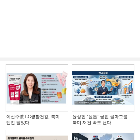
이선주號 LG생활건강, 북미
윤상현 ‘원톱ʼ 굳힌 콜마그룹…
엔진 달았다
북미 재건 속도 낸다