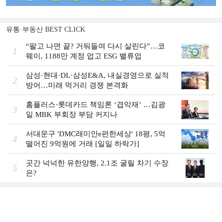
유통·부동산 BEST CLICK
“팔고 나면 끝? 거둬들여 다시 살린다”…코
1
웨이, 1188만 계정 업고 ESG 밸류업
삼성·현대·DL·삼성E&A, 내실경영으로 실적
2
방어…미래 먹거리 경쟁 본격화
홈플러스·롯데카드 책임론 ‘겹악재’ …김광
3
일 MBK 부회장 부담 커지나
서대문구 'DMC래미안e편한세상' 18평, 5억
4
떨어진 9억원에 거래 [일일 하락가]
곳간 넉넉한 유한양행, 2.1조 굴릴 차기 수장
5
은?