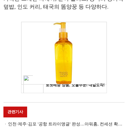
덮밥, 인도 커리, 태국의 똠양꿍 등 다양하다.
관련기사
인천·제주·김포 '공항 트라이앵글' 완성…아워홈, 컨세션 확장 가속