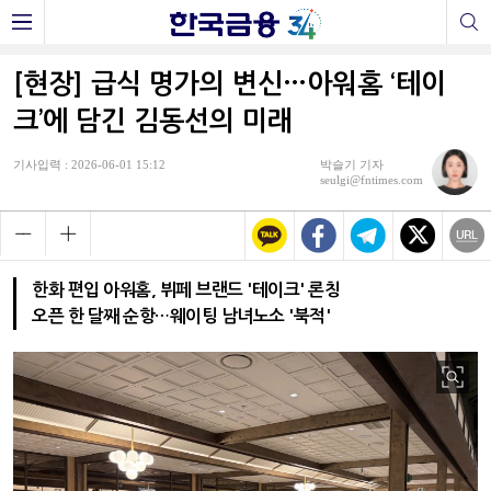
[현장] 급식 명가의 변신…아워홈 ‘테이
크’에 담긴 김동선의 미래
기사입력 : 2026-06-01 15:12
박슬기 기자
seulgi@fntimes.com
한화 편입 아워홈, 뷔페 브랜드 '테이크' 론칭
오픈 한 달째 순항…웨이팅 남녀노소 '북적'