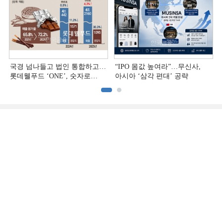
국경 넘나들고 법인 통합하고…
“IPO 몸값 높여라”…무신사,
롯데웰푸드 ‘ONE’, 숫자로
아시아 ‘삼각 편대’ 공략
증명하다