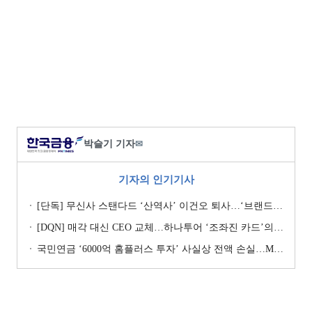
박슬기 기자
✉
기자의 인기기사
[단독] 무신사 스탠다드 ‘산역사’ 이건오 퇴사…‘브랜드 정체성’ 전환점 맞나
[DQN] 매각 대신 CEO 교체…하나투어 ‘조좌진 카드’의 속내 [Z-스코어 기업가치 바로보기]
국민연금 ‘6000억 홈플러스 투자’ 사실상 전액 손실…MBK 책임론 재점화