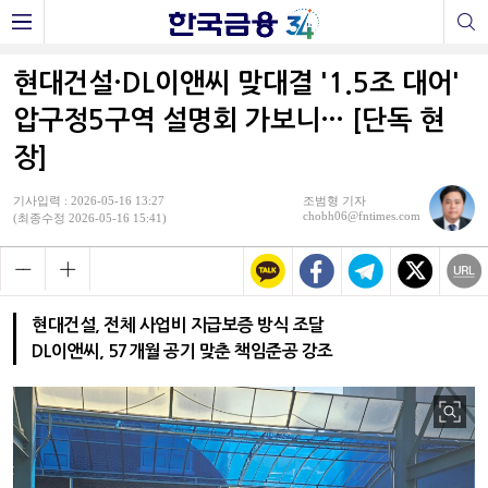
현대건설·DL이앤씨 맞대결 '1.5조 대어'
압구정5구역 설명회 가보니… [단독 현
장]
기사입력 : 2026-05-16 13:27
조범형 기자
chobh06@fntimes.com
(최종수정 2026-05-16 15:41)
현대건설, 전체 사업비 지급보증 방식 조달
DL이앤씨, 57개월 공기 맞춘 책임준공 강조