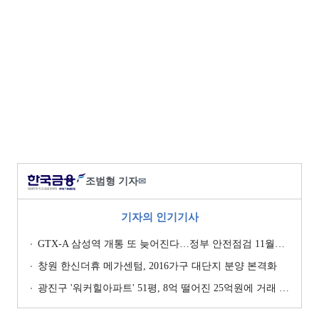
조범형 기자
✉
기자의 인기기사
GTX-A 삼성역 개통 또 늦어진다…정부 안전점검 11월까지 확대
창원 한신더휴 메가센텀, 2016가구 대단지 분양 본격화
광진구 '워커힐아파트' 51평, 8억 떨어진 25억원에 거래 [일일 하락가]