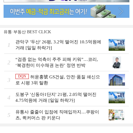
유통·부동산 BEST CLICK
관악구 '두산' 26평, 3.2억 떨어진 10.5억원에
1
거래 [일일 하락가]
“검증 없는 억측이 주주 피해 키워”…코리,
2
‘북경한미 미수채권 논란’ 정면 반박
DQN
허윤홍號 GS건설, 안전·품질 쇄신으
3
로 시평 3위 탈환
도봉구 '신동아1단지' 21평, 2.05억 떨어진
4
4.75억원에 거래 [일일 하락가]
유통사 줄줄이 입점에 직매입까지…쿠팡이
5
츠, 퀵커머스 판 키운다