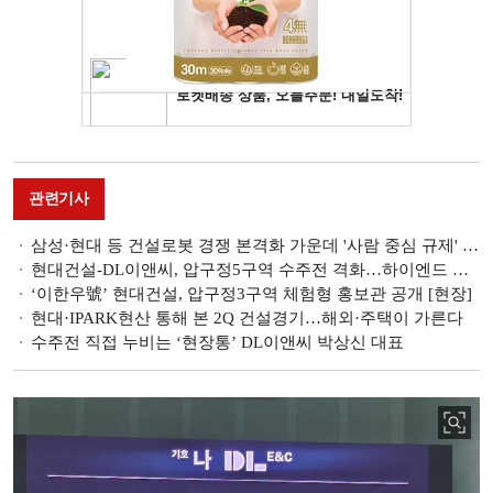
관련기사
삼성·현대 등 건설로봇 경쟁 본격화 가운데 '사람 중심 규제' 한계…해법은?
현대건설-DL이앤씨, 압구정5구역 수주전 격화…하이엔드 설계 맞대결
‘이한우號’ 현대건설, 압구정3구역 체험형 홍보관 공개 [현장]
현대·IPARK현산 통해 본 2Q 건설경기…해외·주택이 가른다
수주전 직접 누비는 ‘현장통ʼ DL이앤씨 박상신 대표