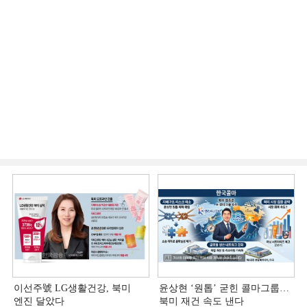
이선주號 LG생활건강, 북미
윤상현 ‘원톱ʼ 굳힌 콜마그룹…
엔진 달았다
북미 재건 속도 낸다