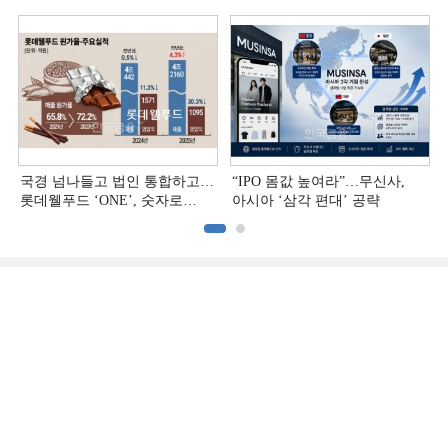
국경 넘나들고 법인 통합하고…
“IPO 몸값 높여라”…무신사,
롯데웰푸드 ‘ONE’, 숫자로
아시아 ‘삼각 편대’ 공략
증명하다