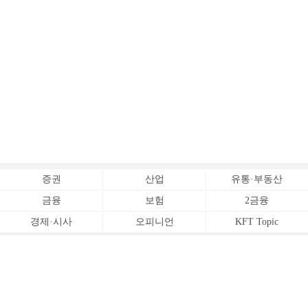
증권
산업
유통·부동산
금융
보험
2금융
경제·시사
오피니언
KFT Topic
전체서비스
Copyrightⓒ
한국금융신문 All Rights Reserved.