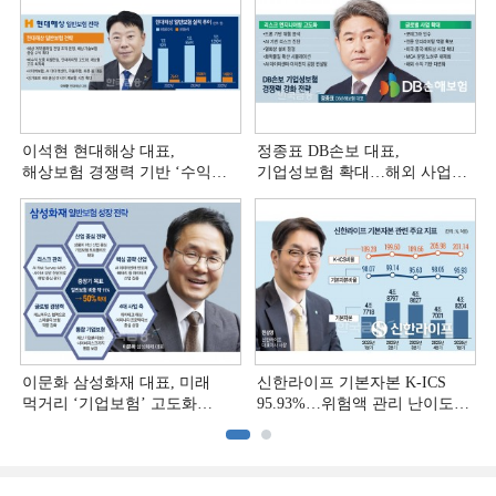
이석현 현대해상 대표,
정종표 DB손보 대표,
해상보험 경쟁력 기반 ‘수익
기업성보험 확대…해외 사업
다변화ʼ [손보사 일반보험 전략
다변화 [손보사 일반보험 전략
(3)]
(2)]
이문화 삼성화재 대표, 미래
신한라이프 기본자본 K-ICS
먹거리 ‘기업보험’ 고도화
95.93%…위험액 관리 난이도
[손보사 일반보험 전략 (1)]
상승 [보험사 기본자본 점검]