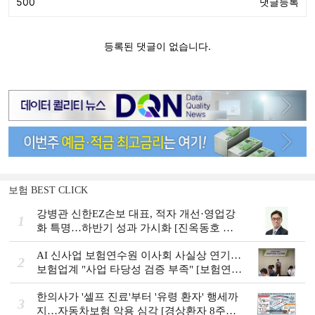
보험 BEST CLICK
강병관 신한EZ손보 대표, 적자 개선·영업강
1
화 특명…하반기 성과 가시화 [진옥동호 신
한금융, 부스트업 점검]
AI 신사업 보험연수원 이사회 사실상 연기…
2
보험업계 "사업 타당성 검증 부족" [보험연수
원 AI사업 논란]
한의사가 '셀프 진료'부터 '유령 환자' 행세까
3
지…자동차보험 악용 심각 [경상환자 8주룰