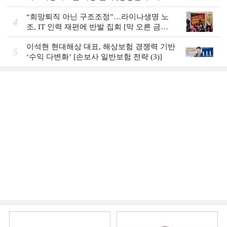
도입 초읽기]
“희망퇴직 아닌 구조조정”…라이나생명 노
4
조, IT 인력 재편에 반발 집회 [막 오른 금융
권 하투(夏鬪)]
이석현 현대해상 대표, 해상보험 경쟁력 기반
5
‘수익 다변화ʼ [손보사 일반보험 전략 (3)]