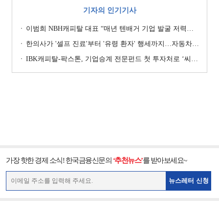
기자의 인기기사
이범희 NBH캐피탈 대표 “매년 텐배거 기업 발굴 저력…올해 ROE 20% 목표”
한의사가 '셀프 진료'부터 '유령 환자' 행세까지…자동차보험 악용 심각 [경상환자 8주룰 도입 초읽기]
IBK캐피탈-팍스톤, 기업승계 전문펀드 첫 투자처로 ‘씨엠디기술단’ 낙점 [캐피탈사 돋보기]
가장 핫한 경제 소식! 한국금융신문의
‘추천뉴스’
를 받아보세요~
뉴스레터 신청