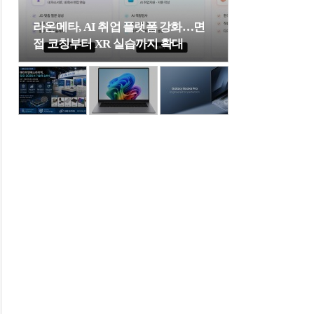
라온메타, AI 취업 플랫폼 강화…면
접 코칭부터 XR 실습까지 확대