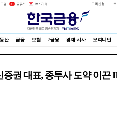
구독신청
로
부동산
금융
보험
2금융
경제·시사
오피니언
증권 대표, 종투사 도약 이끈 I