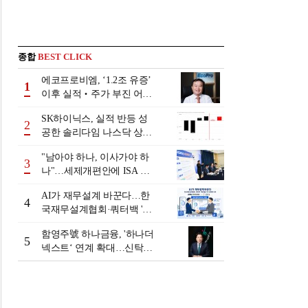
종합
BEST CLICK
에코프로비엠, ‘1.2조 유증’
1
이후 실적‧주가 부진 어쩌
나
SK하이닉스, 실적 반등 성
2
공한 솔리다임 나스닥 상장
검토
"남아야 하나, 이사가야 하
3
나"…세제개편안에 ISA 투
자자 셈법 복잡
AI가 재무설계 바꾼다…한
4
국재무설계협회·쿼터백 '베
러웰스'로 생태계 구축
함영주號 하나금융, '하나더
5
넥스트‘ 연계 확대…신탁수
수료 2배 증가 효과 [금융 시
니어 비즈니스 돋보기]