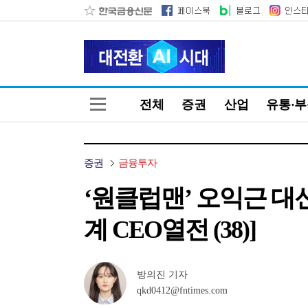
전체
증권
산업
유통·
증권
금융투자
‘원클럽맨’ 오익근 대신
계 CEO열전 (38)]
방의진 기자
qkd0412@fntimes.com