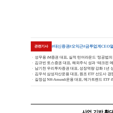
#대신증권
#오익근
#금투업계CEO
관련기사
성무용 iM증권 대표, 실적 턴어라운드 '정공법의 힘'
김규빈 토스증권 대표, 해외주식 성과 ‘테크핀 메기'
남기천 우리투자증권 대표, 성장역량 강화 1년 성과
김우석 삼성자산운용 대표, 원조 ETF 선도사 경쟁우
길정섭 NH-Amundi운용 대표, 메가트렌드 ETF 
사업 기반 확