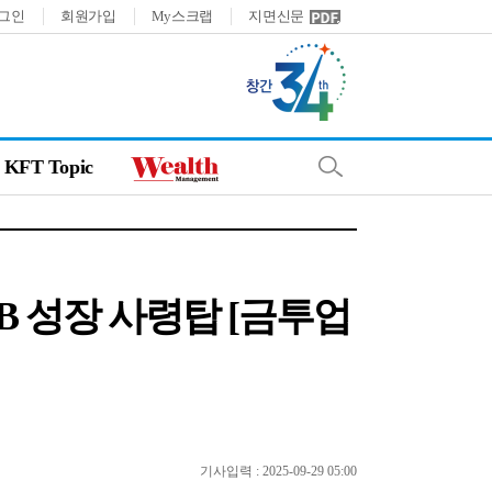
그인
회원가입
My스크랩
지면신문
KFT Topic
B 성장 사령탑 [금투업
기사입력 : 2025-09-29 05:00