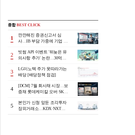
종합
BEST CLICK
깐깐해진 증권신고서 심
1
사…IB 부담 가중에 기업 자
금조달 '차질 우려'
빗썸 API 이벤트 '뒤늦은 유
2
의사항 추가' 논란…30억원
배상 조정 거부에 이용자 반
LG이노텍 주가 못따라가는
발
3
배당 [배당정책 점검]
[DCM] 7월 회사채 시장…보
4
증채 롯데케미칼 오버·SK에
코플랜트 언더 [7월 리뷰①]
본인가 신청 앞둔 조각투자
5
장외거래소…KDX·NXT컨
소 막판 점검 ‘분주’