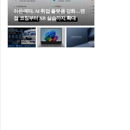
라온메타, AI 취업 플랫폼 강화…면
접 코칭부터 XR 실습까지 확대