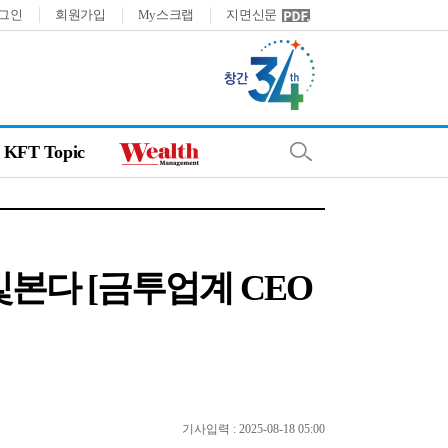
그인
회원가입
My스크랩
지면신문
KFT Topic
빛본다 [금투업계 CEO
기사입력 : 2025-08-18 05:00