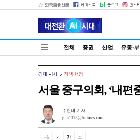
전체
증권
산업
유통·
경제·시사
정책·행정
서울 중구의회, ‘내편
주현태 기자
gun1313@fntimes.com