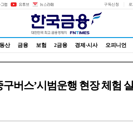
구독신청
로
부동산
금융
보험
2금융
경제·시사
오피니언
중구버스’시범운행 현장 체험 