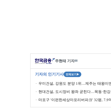
주현태 기자
✉
기자의 인기기사
전체보기
▶
우미건설, 강원도 분양 1위…제주는 태왕이앤
현대건설, 도시정비 왕좌 굳힌다…목동·한강
마포구 '이편한세상마포리버파크' 32평, 7.9억