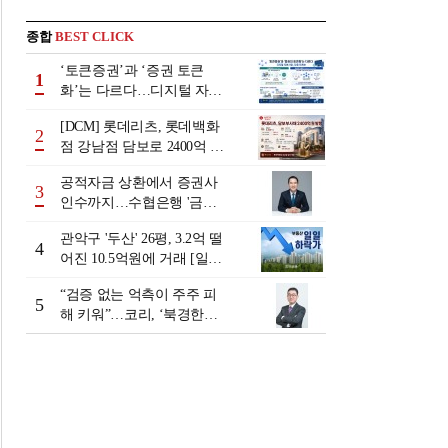
종합
BEST CLICK
‘토큰증권’과 ‘증권 토큰
1
화’는 다르다…디지털 자본
시장 다음 단계는
[DCM] 롯데리츠, 롯데백화
2
점 강남점 담보로 2400억 조
달…단기채 차환
공적자금 상환에서 증권사
3
인수까지…수협은행 '금융
그룹화' 25년 여정 [수협은
관악구 '두산' 26평, 3.2억 떨
행 금융그룹의 꿈①]
4
어진 10.5억원에 거래 [일일
하락가]
“검증 없는 억측이 주주 피
5
해 키워”…코리, ‘북경한미
미수채권 논란’ 정면 반박