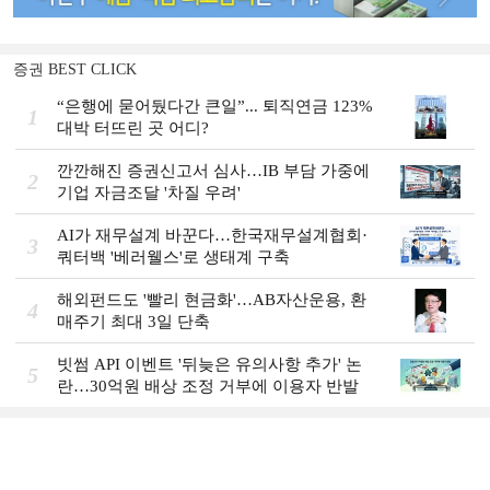
증권 BEST CLICK
“은행에 묻어뒀다간 큰일”... 퇴직연금 123%
1
대박 터뜨린 곳 어디?
깐깐해진 증권신고서 심사…IB 부담 가중에
2
기업 자금조달 '차질 우려'
AI가 재무설계 바꾼다…한국재무설계협회·
3
쿼터백 '베러웰스'로 생태계 구축
해외펀드도 '빨리 현금화'…AB자산운용, 환
4
매주기 최대 3일 단축
빗썸 API 이벤트 '뒤늦은 유의사항 추가' 논
5
란…30억원 배상 조정 거부에 이용자 반발