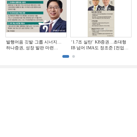
발행어음 깃발·그룹 시너지…
‘1.7조 실탄’ KB증권…초대형
하나증권, 성장 발판 마련
IB 넘어 IMA도 정조준 [전업계
[전업계 추격하는 은행계
추격하는 은행계 증권사 (2)]
증권사 (3)]