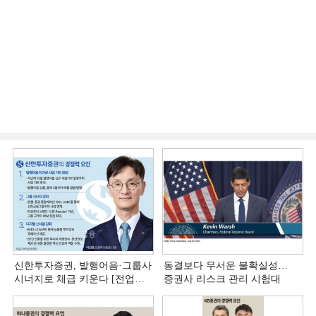
신한투자증권, 발행어음·그룹사
동결보다 무서운 불확실성…
시너지로 체급 키운다 [전업계
증권사 리스크 관리 시험대
추격하는 은행계 증권사 (4)]