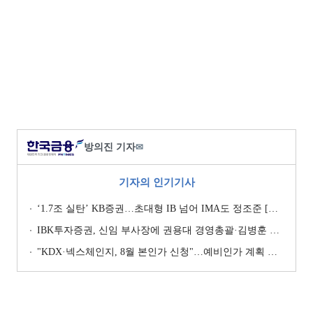
방의진 기자
✉
기자의 인기기사
‘1.7조 실탄’ KB증권…초대형 IB 넘어 IMA도 정조준 [전업계 추격하는 은행계 증권사 (2)]
IBK투자증권, 신임 부사장에 권용대 경영총괄·김병훈 생산적금융 총괄 선임
"KDX·넥스체인지, 8월 본인가 신청"…예비인가 계획 이행 '박차' [KDX vs NXT컨소 본인가 레이스 (상)]