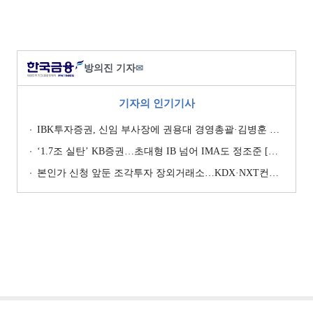
방의진 기자
✉
기자의 인기기사
IBK투자증권, 신임 부사장에 권용대 경영총괄·김병훈 생산적금융 총괄 선임
‘1.7조 실탄’ KB증권…초대형 IB 넘어 IMA도 정조준 [전업계 추격하는 은행계 증권사 (2)]
본인가 신청 앞둔 조각투자 장외거래소…KDX·NXT컨소 막판 점검 ‘분주’