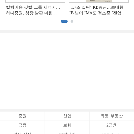
발행어음 깃발·그룹 시너지…
‘1.7조 실탄’ KB증권…초대형
하나증권, 성장 발판 마련
IB 넘어 IMA도 정조준 [전업계
[전업계 추격하는 은행계
추격하는 은행계 증권사 (2)]
증권사 (3)]
증권
산업
유통·부동산
금융
보험
2금융