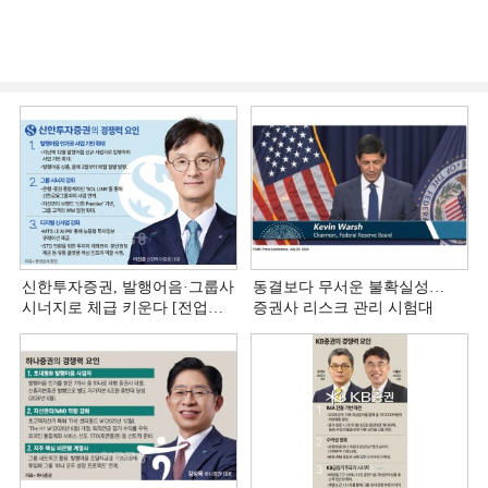
신한투자증권, 발행어음·그룹사
동결보다 무서운 불확실성…
시너지로 체급 키운다 [전업계
증권사 리스크 관리 시험대
추격하는 은행계 증권사 (4)]