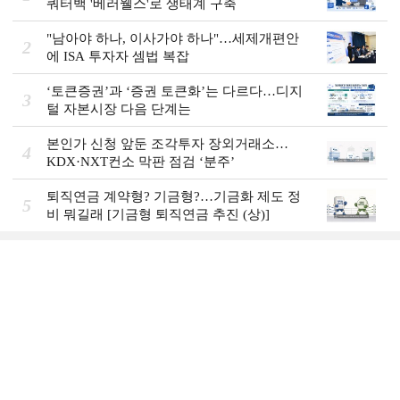
쿼터백 '베러웰스'로 생태계 구축
"남아야 하나, 이사가야 하나"…세제개편안
2
에 ISA 투자자 셈법 복잡
‘토큰증권’과 ‘증권 토큰화’는 다르다…디지
3
털 자본시장 다음 단계는
본인가 신청 앞둔 조각투자 장외거래소…
4
KDX·NXT컨소 막판 점검 ‘분주’
퇴직연금 계약형? 기금형?…기금화 제도 정
5
비 뭐길래 [기금형 퇴직연금 추진 (상)]