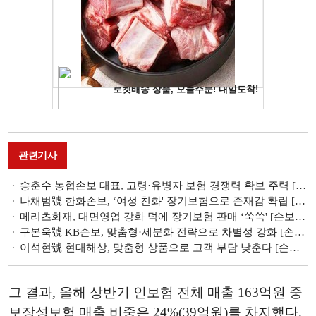
관련기사
송춘수 농협손보 대표, 고령·유병자 보험 경쟁력 확보 주력 [손보사 건강보험 전략 ⑦]
나채범號 한화손보, ‘여성 친화' 장기보험으로 존재감 확립 [손보사 건강보험 전략 ⑥]
메리츠화재, 대면영업 강화 덕에 장기보험 판매 ‘쑥쑥' [손보사 건강보험 전략 ⑤]
구본욱號 KB손보, 맞춤형·세분화 전략으로 차별성 강화 [손보사 건강보험 전략 ④]
이석현號 현대해상, 맞춤형 상품으로 고객 부담 낮춘다 [손보사 건강보험 전략 ③]
그 결과, 올해 상반기 인보험 전체 매출 163억원 중
보장성보험 매출 비중은 24%(39억원)를 차지했다.