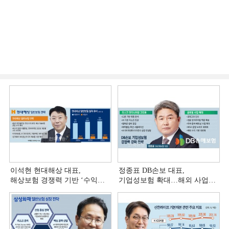
이석현 현대해상 대표,
정종표 DB손보 대표,
해상보험 경쟁력 기반 ‘수익
기업성보험 확대…해외 사업
다변화ʼ [손보사 일반보험 전략
다변화 [손보사 일반보험 전략
(3)]
(2)]