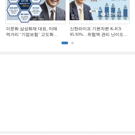
이문화 삼성화재 대표, 미래
신한라이프 기본자본 K-ICS
먹거리 ‘기업보험’ 고도화
95.93%…위험액 관리 난이도
[손보사 일반보험 전략 (1)]
상승 [보험사 기본자본 점검]