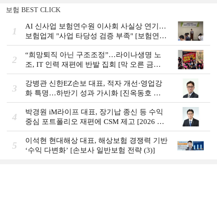
보험 BEST CLICK
AI 신사업 보험연수원 이사회 사실상 연기…
1
보험업계 "사업 타당성 검증 부족" [보험연수
원 AI사업 논란]
“희망퇴직 아닌 구조조정”…라이나생명 노
2
조, IT 인력 재편에 반발 집회 [막 오른 금융
권 하투(夏鬪)]
강병관 신한EZ손보 대표, 적자 개선·영업강
3
화 특명…하반기 성과 가시화 [진옥동호 신
한금융, 부스트업 점검]
박경원 iM라이프 대표, 장기납 종신 등 수익
4
중심 포트폴리오 재편에 CSM 제고 [2026 금
융사 상반기 실적]
이석현 현대해상 대표, 해상보험 경쟁력 기반
5
‘수익 다변화ʼ [손보사 일반보험 전략 (3)]