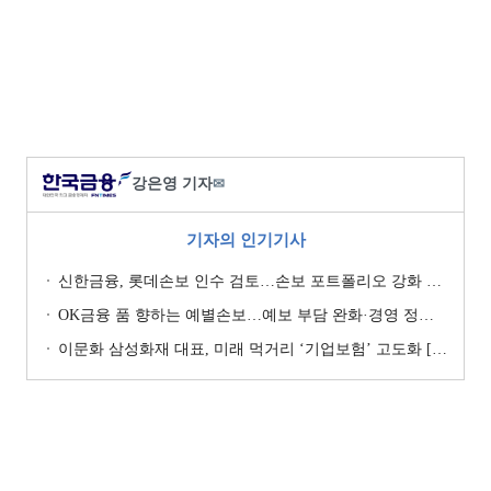
강은영 기자
✉
기자의 인기기사
신한금융, 롯데손보 인수 검토…손보 포트폴리오 강화 승부수 [보험사 M&A 지형도]
OK금융 품 향하는 예별손보…예보 부담 완화·경영 정상화 기대 [예별손보 새 주인 찾기 ④]
이문화 삼성화재 대표, 미래 먹거리 ‘기업보험’ 고도화 [손보사 일반보험 전략 (1)]