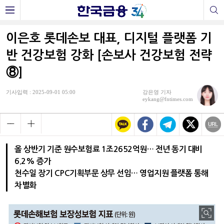
이은호 롯데손보 대표, 디지털 플랫폼 기
반 건강보험 강화 [손보사 건강보험 전략
⑧]
기사입력 : 2025-09-01 05:00
강은영 기자
eykang@fntimes.com
올 상반기 기준 원수보험료 1조2652억원… 전년 동기 대비
6.2% 증가
천수일 장기 CPC기획부문 상무 선임… 영업지원 플랫폼 통해
차별화