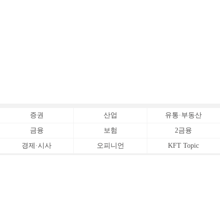
증권
산업
유통·부동산
금융
보험
2금융
경제·시사
오피니언
KFT Topic
전체서비스
Copyrightⓒ
한국금융신문 All Rights Reserved.