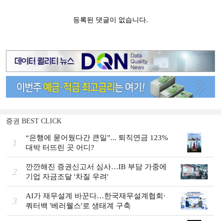
증권 BEST CLICK
“은행에 묻어뒀다간 큰일”... 퇴직연금 123%
1
대박 터뜨린 곳 어디?
깐깐해진 증권신고서 심사…IB 부담 가중에
2
기업 자금조달 '차질 우려'
AI가 재무설계 바꾼다…한국재무설계협회·
3
쿼터백 '베러웰스'로 생태계 구축