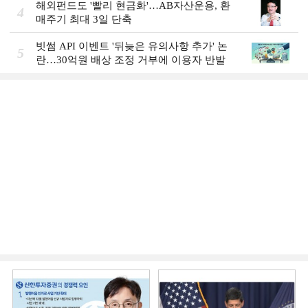
해외펀드도 '빨리 현금화'…AB자산운용, 환
4
매주기 최대 3일 단축
빗썸 API 이벤트 '뒤늦은 유의사항 추가' 논
5
란…30억원 배상 조정 거부에 이용자 반발