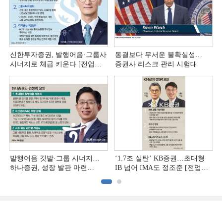
신한투자증권, 발행어음·그룹사
동결보다 무서운 불확실성…
시너지로 체급 키운다 [전업계
증권사 리스크 관리 시험대
추격하는 은행계 증권사 (4)]
발행어음 깃발·그룹 시너지…
‘1.7조 실탄’ KB증권…초대형
하나증권, 성장 발판 마련
IB 넘어 IMA도 정조준 [전업계
[전업계 추격하는 은행계
추격하는 은행계 증권사 (2)]
증권사 (3)]