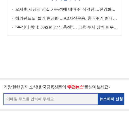
오세훈 시장직 상실 가능성에 테마주 '직격탄'…진양화학 하한가
해외펀드도 '빨리 현금화'…AB자산운용, 환매주기 최대 3일 단축
"주식이 뚝딱, 30초면 상식 충전"… 금융 투자 장벽 허무는 '이지 파이낸스' 열풍
가장 핫한 경제 소식! 한국금융신문의
‘추천뉴스’
를 받아보세요~
뉴스레터 신청