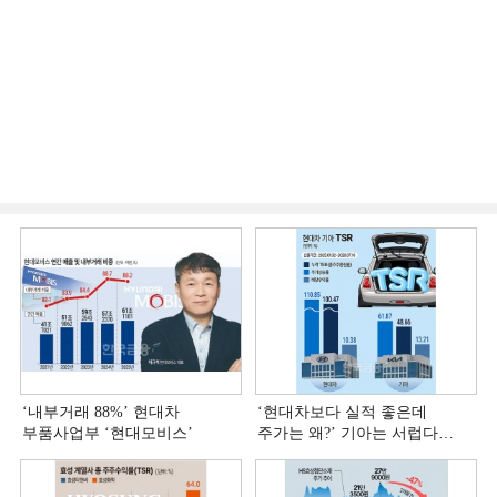
‘내부거래 88%ʼ 현대차
‘현대차보다 실적 좋은데
부품사업부 ‘현대모비스ʼ
주가는 왜?ʼ 기아는 서럽다
[정답은 TSR]