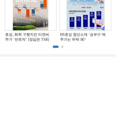
효성, 화학 구했지만 티엔씨
HS효성 첨단소재 ‘승부수’에
주가 ‘반토막’ [정답은 TSR]
주가는 하락 왜?