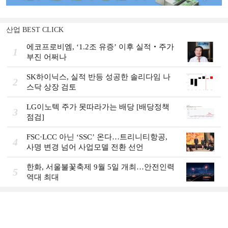
산업 BEST CLICK
에코프로비엠, ‘1.2조 유증’ 이후 실적‧주가
1
부진 어쩌나
SK하이닉스, 실적 반등 성공한 솔리다임 나
2
스닥 상장 검토
LG이노텍 주가 못따라가는 배당 [배당정책
3
점검]
FSC·LCC 아닌 ‘SSC’ 온다…트리니티항공,
4
사명 변경 넘어 사업모델 전환 선언
한화, 서울불꽃축제 9월 5일 개최…안전인력
5
역대 최대