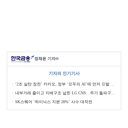
정채윤 기자
✉
기자의 인기기사
‘2조 실탄 장전’ 카카오, 정부 ‘모두의 AI’에 먼저 깃발 꽂은 셈법
내부거래 줄이고 지배구조 넓힌 LG CNS…주가 돌파구는 ‘RX’ [기업지배구조 보고서]
SK스퀘어 ‘하이닉스 지분 20%’ 사수 대작전