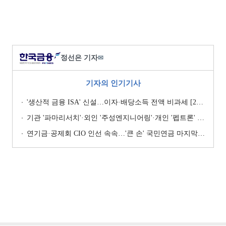
정선은 기자
✉
기자의 인기기사
'생산적 금융 ISA' 신설…이자·배당소득 전액 비과세 [2026 세제개편안]
기관 '파마리서치'·외인 '주성엔지니어링'·개인 '펩트론' 1위 [주간 코스닥 순매수- 2026년 7월27일~7월31일]
연기금·공제회 CIO 인선 속속…'큰 손' 국민연금 마지막 타자