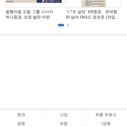
발행어음 깃발·그룹 시너지…
‘1.7조 실탄’ KB증권…초대형
하나증권, 성장 발판 마련
IB 넘어 IMA도 정조준 [전업계
[전업계 추격하는 은행계
추격하는 은행계 증권사 (2)]
증권사 (3)]
증권
산업
유통·부동산
금융
보험
2금융