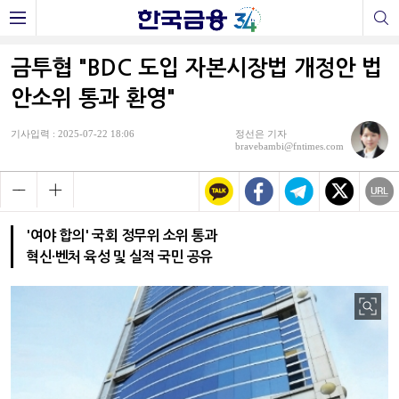
금투협 "BDC 도입 자본시장법 개정안 법
안소위 통과 환영"
기사입력 : 2025-07-22 18:06
정선은 기자
bravebambi@fntimes.com
'여야 합의' 국회 정무위 소위 통과
혁신·벤처 육성 및 실적 국민 공유