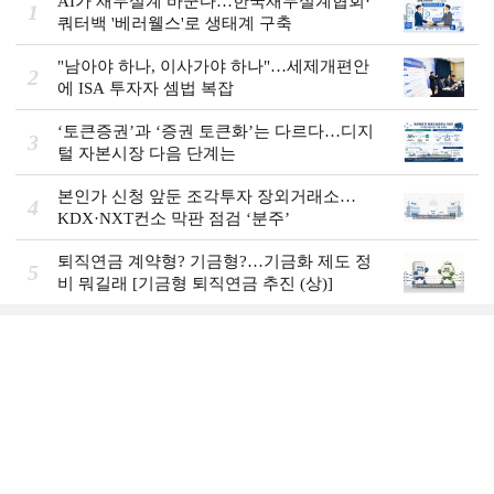
AI가 재무설계 바꾼다…한국재무설계협회·
1
쿼터백 '베러웰스'로 생태계 구축
"남아야 하나, 이사가야 하나"…세제개편안
2
에 ISA 투자자 셈법 복잡
‘토큰증권’과 ‘증권 토큰화’는 다르다…디지
3
털 자본시장 다음 단계는
본인가 신청 앞둔 조각투자 장외거래소…
4
KDX·NXT컨소 막판 점검 ‘분주’
퇴직연금 계약형? 기금형?…기금화 제도 정
5
비 뭐길래 [기금형 퇴직연금 추진 (상)]