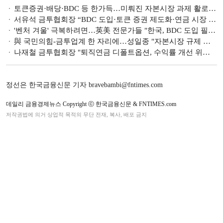
토큰증권·배당·BDC 등 한가득…미뤄진 자본시장 과제 활로 기대 [22대 국회 정무위에 바란다-금융투자]
서유석 금투협회장 “BDC 도입·토큰 증권 제도화·연금 시장 성장이 중요” [자본시장 활성화]
'벤처 겨울' 극복하려면…英美 전문가들 "한국, BDC 도입 필요"
與 국민의힘-금투업계 한 자리에…성일종 "자본시장 규제 개선 먼저" 나재철 "BDC 법안 조속히 통과돼야"
나재철 금투협회장 "퇴직연금 디폴트옵션, 수익률 개선 위한 커다란 전진…모험자본 공급 위한 BDC 도입 노력"(종합)
정선은 한국금융신문 기자 bravebambi@fntimes.com
데일리 금융경제뉴스 Copyright ⓒ 한국금융신문 & FNTIMES.com
저작권법에 의거 상업적 목적의 무단 전재, 복사, 배포 금지