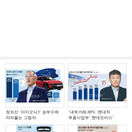
정의선 ‘아이오닉3ʼ 승부수에
‘내부거래 88%ʼ 현대차
따라붙는 그림자
부품사업부 ‘현대모비스ʼ