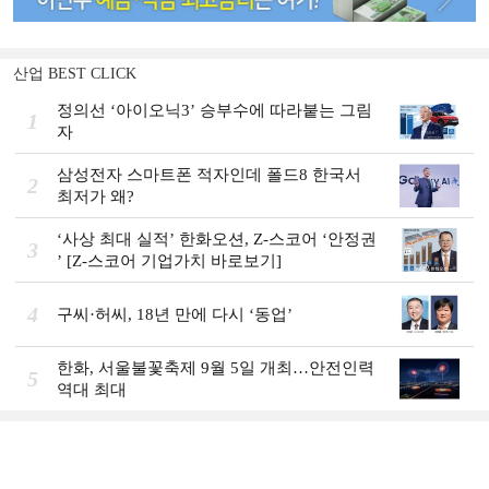
산업 BEST CLICK
정의선 ‘아이오닉3ʼ 승부수에 따라붙는 그림
1
자
삼성전자 스마트폰 적자인데 폴드8 한국서
2
최저가 왜?
‘사상 최대 실적ʼ 한화오션, Z-스코어 ‘안정권
3
ʼ [Z-스코어 기업가치 바로보기]
4
구씨·허씨, 18년 만에 다시 ‘동업’
한화, 서울불꽃축제 9월 5일 개최…안전인력
5
역대 최대