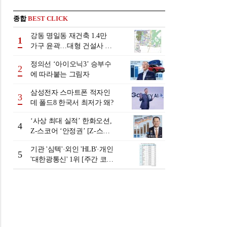
종합
BEST CLICK
강동 명일동 재건축 1.4만
1
가구 윤곽…대형 건설사 수
주전 채비
정의선 ‘아이오닉3ʼ 승부수
2
에 따라붙는 그림자
삼성전자 스마트폰 적자인
3
데 폴드8 한국서 최저가 왜?
‘사상 최대 실적ʼ 한화오션,
4
Z-스코어 ‘안정권ʼ [Z-스코
어 기업가치 바로보기]
기관 '심텍'·외인 'HLB'·개인
5
'대한광통신' 1위 [주간 코스
닥 순매수- 2026년 8월3일~8
월7일]