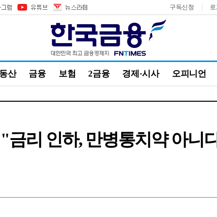
구독신청
로
부동산
금융
보험
2금융
경제·시사
오피니언
금리 인하, 만병통치약 아니다"(종