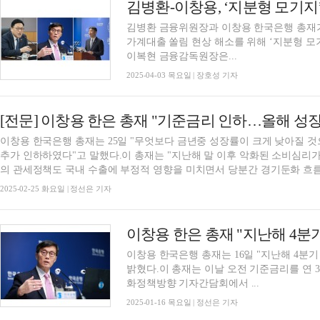
김병환 금융위원장과 이창용 한국은행 총재가
가계대출 쏠림 현상 해소를 위해 ‘지분형 모
이복현 금융감독원장은...
2025-04-03 목요일 | 장호성 기자
이창용 한국은행 총재는 25일 "무엇보다 금년중 성장률이 크게 낮아질 
추가 인하하였다"고 말했다.이 총재는 "지난해 말 이후 악화된 소비심리
의 관세정책도 국내 수출에 부정적 영향을 미치면서 당분간 경기둔화 흐름이
2025-02-25 화요일 | 정선은 기자
이창용 한은 총재 "지난해 4분기
이창용 한국은행 총재는 16일 "지난해 4분기
밝혔다.이 총재는 이날 오전 기준금리를 연 3
화정책방향 기자간담회에서 ...
2025-01-16 목요일 | 정선은 기자