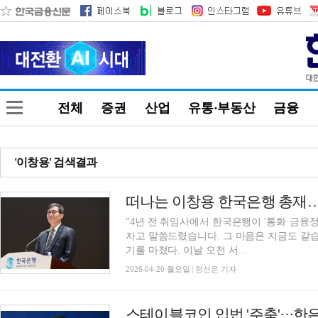
전체
증권
산업
유통·부동산
금융
'이창용' 검색결과
"4년 전 취임사에서 한국은행이 '통화·금융
자고 말씀드렸습니다. 그 마음은 지금도 같습
기를 마쳤다. 이날 오전 서...
2026-04-20 월요일 | 정선은 기자