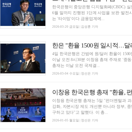
한국은행이 중앙은행 디지털화폐(CBDC) 실
6월 말까지 진행된 1단계 사업을 보완·발
는 '타이밍'이다.금융업계에...
2026-03-20 금요일 | 김성훈 기자
한은 "환율 1500원 일시적…달
4일 한국은행은 간밤에 원/달러 환율이 15
이날 오전 8시30분 이창용 총재 주재로 '중동
총재는 이날 오전 국제결...
2026-03-04 수요일 | 정선은 기자
이창용 한국은행 총재는 5일 "펀더멘털과 
강화, 자본시장 제도 개선뿐 아니라 정부,
구하고 있다"고 말했다. 이 총...
2026-01-05 월요일 | 정선은 기자