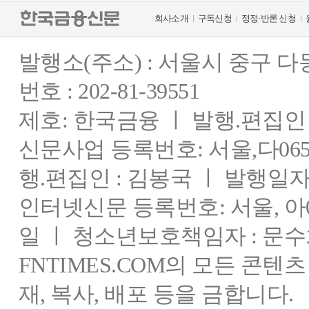
회사소개
구독신청
정정·반론 신청
발행소(주소) : 서울시 중구 
번호 : 202-81-39551
제호: 한국금융 ㅣ 발행.편집인 : 
신문사업 등록번호: 서울,다0655
행.편집인 : 김봉국 ㅣ 발행일자:
인터넷신문 등록번호: 서울, 아03
일 ㅣ 청소년보호책임자 : 문수
FNTIMES.COM의 모든 콘텐
재, 복사, 배포 등을 금합니다.