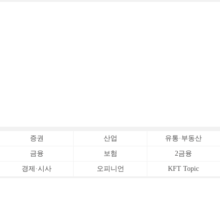
증권
산업
유통·부동산
금융
보험
2금융
경제·시사
오피니언
KFT Topic
전체서비스
Copyrightⓒ
한국금융신문 All Rights Reserved.