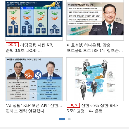
DQN
리딩금융 지킨 KB,
이호성號 하나은행, 맞춤
순익 3.9조…ROE·
포트폴리오로 IRP 1위 정조준
비용효율성까지 선두 [2026
[은행권 연금 방어전]
이
상반기 금융 리그테이블]
DQN
‘AI 상담’ KB·‘오픈 API’ 신한…
신한 6.9% 상한·하나
핀테크 전략 엇갈렸다
5.5% 고정…4대은행
중금리대출 승부수
이