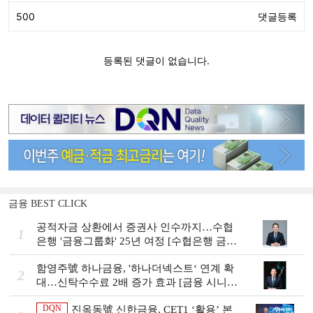
금융 BEST CLICK
공적자금 상환에서 증권사 인수까지…수협
1
은행 '금융그룹화' 25년 여정 [수협은행 금융
그룹의 꿈①]
함영주號 하나금융, '하나더넥스트‘ 연계 확
2
대…신탁수수료 2배 증가 효과 [금융 시니어
비즈니스 돋보기]
DQN
진옥동號 신한금융, CET1 ‘활용’ 본