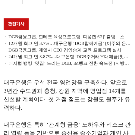
관련기사
DGB금융그룹, 핀테크 육성프로그램 '피움랩 6기' 출범…스타트업 혁신 DNA 이식
12개월 최고 연 3.7%…대구은행 ‘DGB함께예금’ [이주의 은행 예금금리-5월 4주]
DGB금융그룹, 계열사 CEO 경영승계 교육 프로그램 실시
24개월 최고 연 3.87%…대구은행 'DGB주거래우대예금(첫만남고객형)' [이주의 은행 예금금리-5월 3주]
디지털 뱅킹 ‘맛집’ 노리는 DGB, iM뱅크 전환 속도전 [지방금융 디지털 홀로서기 (2)]
대구은행은 우선 전국 영업망을 구축한다. 앞으로
3년간 수도권과 충청, 강원 지역에 영업점 14개를
신설할 계획이다. 첫 거점 점포는 강원도 원주가 유
력하다.
대구은행은 특히 ‘관계형 금융’ 노하우와 리스크 관
리 역량 등을 기반으로 중신용 중소기업과 개인 사