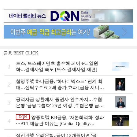
금융 BEST CLICK
토스, 토스페이먼츠 흡수해 페이·PG 일원
1
화…결제사업 속도 [토스 결제사업 재편]
함영주號 하나금융, '하나더넥스트‘ 연계 확
2
대…신탁수수료 2배 증가 효과 [금융 시니어
비즈니스 돋보기]
공적자금 상환에서 증권사 인수까지…수협
3
은행 '금융그룹화' 25년 여정 [수협은행 금융
그룹의 꿈①]
DQN
양종희號 KB금융, '자본최적화' 성과
4
···AT1 재등판 이유는 [Capital Quality
Review]]
정진완號 우리은행, 급여 12개월이면 '골