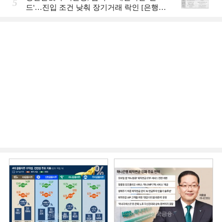
5
드'…진입 조건 낮춰 장기거래 락인 [은행권
머니무브 대응 전략]