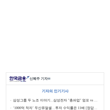
신혜주 기자
✉
기자의 인기기사
삼성그룹 두 노조 이야기...삼성전자 "총파업" 엄포 vs 삼성重 '노사 원팀' 자처
‘1000억 적자’ 두산퓨얼셀…투자 수익률은 11배 [정답은 TSR]