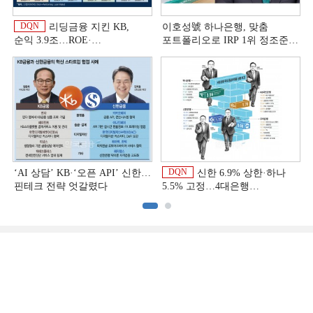
DQN
리딩금융 지킨 KB,
이호성號 하나은행, 맞춤
순익 3.9조…ROE·
포트폴리오로 IRP 1위 정조준
비용효율성까지 선두 [2026
[은행권 연금 방어전]
이
상반기 금융 리그테이블]
DQN
‘AI 상담’ KB·‘오픈 API’ 신한…
신한 6.9% 상한·하나
핀테크 전략 엇갈렸다
5.5% 고정…4대은행
중금리대출 승부수
이