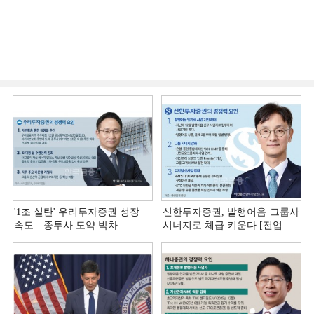
'1조 실탄' 우리투자증권 성장
신한투자증권, 발행어음·그룹사
속도…종투사 도약 박차
시너지로 체급 키운다 [전업계
[전업계 추격하는 은행계
추격하는 은행계 증권사 (4)]
증권사 (5)]