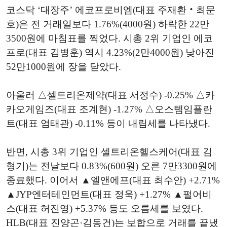
코스닥 ‘대장주’ 에코프로비엠(대표 주재환‧최문
호)은 전 거래일보다 1.76%(4000원) 하락한 22만
3500원에 마침표를 찍었다. 시총 2위 기업인 에코
프로(대표 김병훈) 역시 4.23%(2만4000원) 낮아진
52만1000원에 장을 닫았다.
아울러 △셀트리온제약(대표 서정수) -0.25% △카
카오게임즈(대표 조계현) -1.27% △오스템임플란
트(대표 엄태관) -0.11% 등이 내림세를 나타냈다.
반면, 시총 3위 기업인 셀트리온헬스케어(대표 김
형기)는 전날보다 0.83%(600원) 오른 7만3300원에
종료했다. 이어서 ▲엘앤에프(대표 최수안) +2.71%
▲JYP엔터테인먼트(대표 정욱) +1.27% ▲펄어비
스(대표 허진영) +5.37% 등도 오름세를 보였다.
HLB(대표 진양곤·김동건)는 보합으로 거래를 끝냈