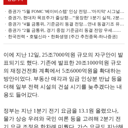
증권가 "5월 FOMC '베이비스텝' 인상 전망…'마지막' 시그널 경계할 듯"
증권가, 현대차 목표주가 줄상향…"'웅장한' 1분기 실적, 2분기 영업익 '4조클럽' 전망"
증권가 "4월 금통위, 기준금리 동결 전망…연내 동결기조 유지될 듯"
증권가 "2월 금통위, 경기 중점 기준금리 동결 전망 우세…발언은 '매파적' 예상"
한국전력‧호텔신라‧한화생명 [주간 추천종목-하나증권]
이에 지난 12일, 25조7000억원 규모의 자구안이 발
표되기도 했다. 기존에 발표한 20조1000억원 규모
의 재정건전화 계획에서 5조6000억원을 확대하는
방안이었다. 부동산 매각과 임금 인상분 반납 등을
더해 일부 전력 시설의 건설 시기를 늦추겠다는 내
용도 들어갔다.
정부는 지난 1분기 전기 요금을 13.1원 올렸으나,
물가 상승 우려와 국민 여론 등을 고려해 2분기 전
기 요금 조정은 한차례 미뤘다. 가스 요금도 지난해