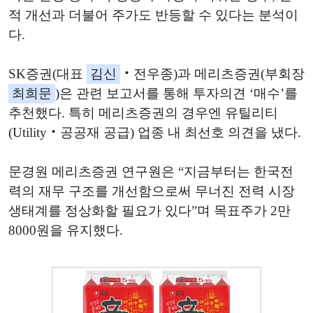
적 개선과 더불어 주가도 반등할 수 있다는 분석이
다.
SK증권(대표
김신
‧전우종)과 메리츠증권(부회장
최희문
)은 관련 보고서를 통해 투자의견 ‘매수’를
추천했다. 특히 메리츠증권의 경우엔 유틸리티
(Utility‧공공재 공급) 업종 내 최선호 의견을 냈다.
문경원 메리츠증권 연구원은 “지금부터는 한국전
력의 재무 구조를 개선함으로써 무너진 전력 시장
생태계를 정상화할 필요가 있다”며 목표주가 2만
8000원을 유지했다.