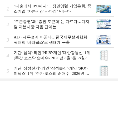
“대출에서 IPO까지”…장민영號 기업은행, 중
1
소기업 ‘자본시장 사다리’ 만든다
‘토큰증권’과 ‘증권 토큰화’는 다르다…디지
2
털 자본시장 다음 단계는
AI가 재무설계 바꾼다…한국재무설계협회·
3
쿼터백 '베러웰스'로 생태계 구축
기관 '심텍'·외인 'HLB'·개인 '대한광통신' 1위
4
[주간 코스닥 순매수- 2026년 8월3일~8월7
일]
기관 '삼성전기'·외인 '삼성물산'·개인 'SK하
5
이닉스' 1위 [주간 코스피 순매수- 2026년 8
월3일~8월7일]