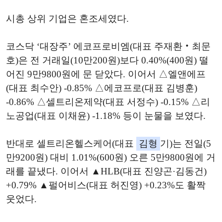
시총 상위 기업은 혼조세였다.
코스닥 ‘대장주’ 에코프로비엠(대표 주재환‧최문
호)은 전 거래일(10만200원)보다 0.40%(400원) 떨
어진 9만9800원에 문 닫았다. 이어서 △엘앤에프
(대표 최수안) -0.85% △에코프로(대표 김병훈)
-0.86% △셀트리온제약(대표 서정수) -0.15% △리
노공업(대표 이채윤) -1.18% 등이 눈물을 보였다.
반대로 셀트리온헬스케어(대표
김형
기)는 전일(5
만9200원) 대비 1.01%(600원) 오른 5만9800원에 거
래를 끝냈다. 이어서 ▲HLB(대표 진양곤·김동건)
+0.79% ▲펄어비스(대표 허진영) +0.23%도 활짝
웃었다.