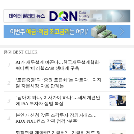
증권 BEST CLICK
AI가 재무설계 바꾼다…한국재무설계협회·
1
쿼터백 '베러웰스'로 생태계 구축
‘토큰증권’과 ‘증권 토큰화’는 다르다…디지
2
털 자본시장 다음 단계는
"남아야 하나, 이사가야 하나"…세제개편안
3
에 ISA 투자자 셈법 복잡
본인가 신청 앞둔 조각투자 장외거래소…
4
KDX·NXT컨소 막판 점검 ‘분주’
퇴직연금 계약형? 기금형?…기금화 제도 정