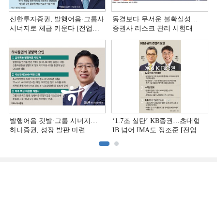
신한투자증권, 발행어음·그룹사
동결보다 무서운 불확실성…
시너지로 체급 키운다 [전업계
증권사 리스크 관리 시험대
추격하는 은행계 증권사 (4)]
발행어음 깃발·그룹 시너지…
‘1.7조 실탄’ KB증권…초대형
하나증권, 성장 발판 마련
IB 넘어 IMA도 정조준 [전업계
[전업계 추격하는 은행계
추격하는 은행계 증권사 (2)]
증권사 (3)]