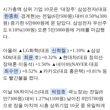
시가총액 상위 기업 10곳은 ‘대장주’ 삼성전자(대표
한종희
·경계현)는 전일(6만500원) 대비 0.50%(300
원) 증가한 6만800원에 문 닫았다. 삼성전자 우선주
도 0.18%(100원) 오른 5만5000원에 거래를 마감했
다.
아울러 ▲LG화학(대표
신학철
) +1.10% ▲삼성
SDI(대표
최윤
호) +0.32% ▲현대차(대표 정의선·
장재훈·이동석) +1.50% ▲네이버(NAVER·대표
최수연
) +0.52% ▲카카오(대표 홍은택) +0.81% 등
도 빨간불을 켰다.
이날 SK하이닉스(대표
박정호
·곽노정)는 전일(8
만7300원) 대비 1.27%(1100원) 낮아진 8만5700원
으로 장을 마치며 시총 상위기업 10곳 중 유일하게