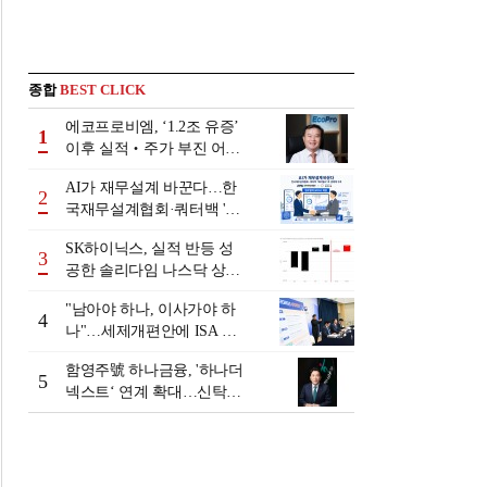
종합
BEST CLICK
에코프로비엠, ‘1.2조 유증’
1
이후 실적‧주가 부진 어쩌
나
AI가 재무설계 바꾼다…한
2
국재무설계협회·쿼터백 '베
러웰스'로 생태계 구축
SK하이닉스, 실적 반등 성
3
공한 솔리다임 나스닥 상장
검토
"남아야 하나, 이사가야 하
4
나"…세제개편안에 ISA 투
자자 셈법 복잡
함영주號 하나금융, '하나더
5
넥스트‘ 연계 확대…신탁수
수료 2배 증가 효과 [금융 시
니어 비즈니스 돋보기]