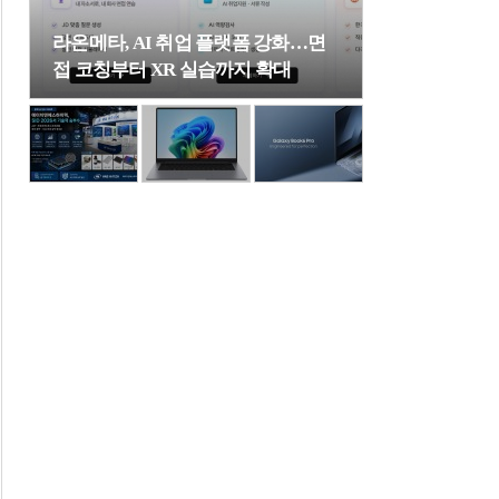
라온메타, AI 취업 플랫폼 강화…면
접 코칭부터 XR 실습까지 확대