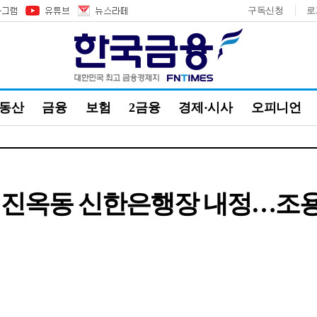
구독신청
로
부동산
금융
보험
2금융
경제·시사
오피니언
 진옥동 신한은행장 내정…조용