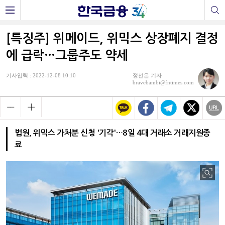
[특징주] 위메이드, 위믹스 상장폐지 결정
에 급락…그룹주도 약세
기사입력 : 2022-12-08 10:10
정선은 기자
bravebambi@fntimes.com
법원, 위믹스 가처분 신청 '기각'…8일 4대 거래소 거래지원종
료