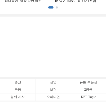
하나증권, 성장 발판 마련
IB 넘어 IMA도 정조준 [전업계
[전업계 추격하는 은행계
추격하는 은행계 증권사 (2)]
증권사 (3)]
증권
산업
유통·부동산
금융
보험
2금융
경제·시사
오피니언
KFT Topic