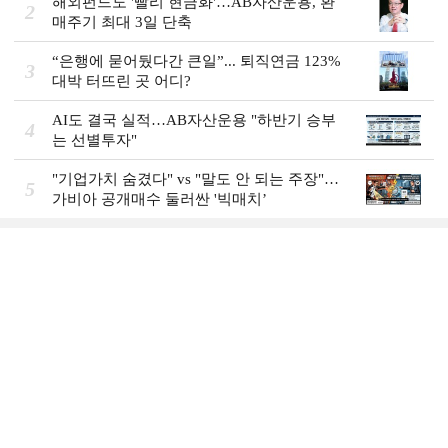
해외펀드도 '빨리 현금화'…AB자산운용, 환
2
매주기 최대 3일 단축
“은행에 묻어뒀다간 큰일”... 퇴직연금 123%
3
대박 터뜨린 곳 어디?
AI도 결국 실적…AB자산운용 "하반기 승부
4
는 선별투자"
"기업가치 숨겼다" vs "말도 안 되는 주장"…
5
가비아 공개매수 둘러싼 '빅매치’