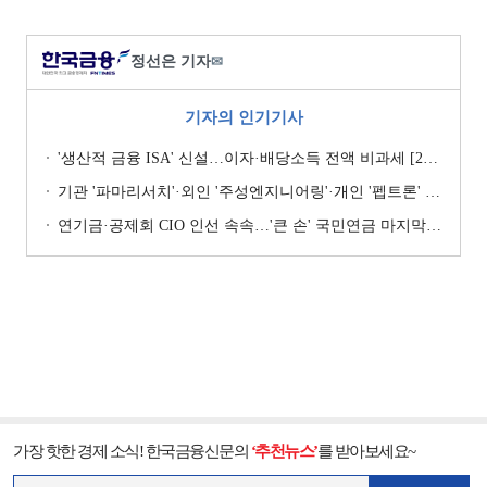
정선은 기자
✉
기자의 인기기사
'생산적 금융 ISA' 신설…이자·배당소득 전액 비과세 [2026 세제개편안]
기관 '파마리서치'·외인 '주성엔지니어링'·개인 '펩트론' 1위 [주간 코스닥 순매수- 2026년 7월27일~7월31일]
연기금·공제회 CIO 인선 속속…'큰 손' 국민연금 마지막 타자
가장 핫한 경제 소식! 한국금융신문의
‘추천뉴스’
를 받아보세요~