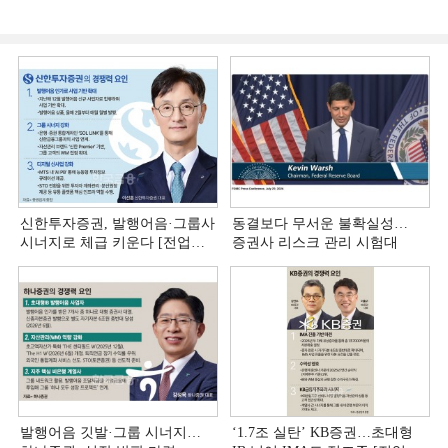
신한투자증권, 발행어음·그룹사
동결보다 무서운 불확실성…
시너지로 체급 키운다 [전업계
증권사 리스크 관리 시험대
추격하는 은행계 증권사 (4)]
발행어음 깃발·그룹 시너지…
‘1.7조 실탄’ KB증권…초대형