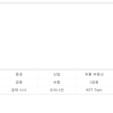
증권
산업
유통·부동산
금융
보험
2금융
경제·시사
오피니언
KFT Topic
전체서비스
Copyrightⓒ
한국금융신문 All Rights Reserved.