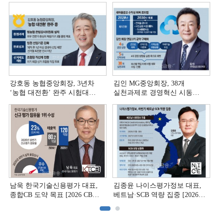
강호동 농협중앙회장, 3년차
김인 MG중앙회장, 38개
‘농협 대전환ʼ 완주 시험대
실천과제로 경영혁신 시동
[상호금융 경영혁신 진단 ②]
[상호금융 경영혁신 진단 ①]
남욱 한국기술신용평가 대표,
김종윤 나이스평가정보 대표,
종합CB 도약 목표 [2026 CB사
베트남·SCB 역량 집중 [2026
하반기 전략 ③]
CB사 하반기 전략 ②]
(