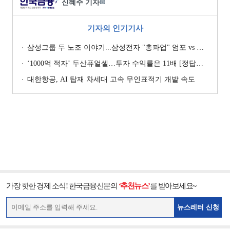
신혜주 기자
✉
기자의 인기기사
삼성그룹 두 노조 이야기...삼성전자 "총파업" 엄포 vs 삼성重 '노사 원팀' 자처
‘1000억 적자’ 두산퓨얼셀…투자 수익률은 11배 [정답은 TSR]
대한항공, AI 탑재 차세대 고속 무인표적기 개발 속도
가장 핫한 경제 소식! 한국금융신문의
‘추천뉴스’
를 받아보세요~
뉴스레터 신청