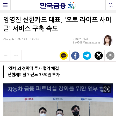
임영진 신한카드 대표, '오토 라이프 사이
클' 서비스 구축 속도
기사입력 : 2022-04-12 09:15
신혜주 기자
hjs0509@fntimes.com
'겟차'와 전략적 투자 협약 체결
신한캐피탈 SI펀드 35억원 투자