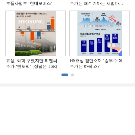
부품사업부 ‘현대모비스ʼ
주가는 왜?ʼ 기아는 서럽다
[정답은 TSR]
효성, 화학 구했지만 티엔씨
HS효성 첨단소재 ‘승부수’에
주가 ‘반토막’ [정답은 TSR]
주가는 하락 왜?