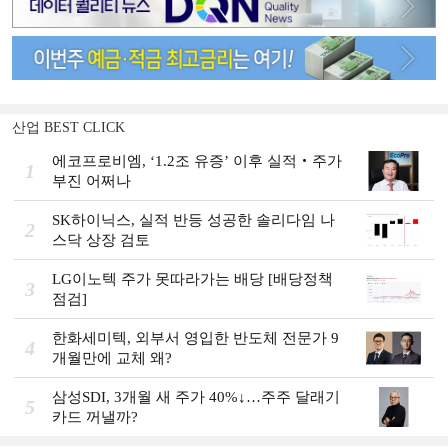
산업 BEST CLICK
에코프로비엠, ‘1.2조 유증’ 이후 실적‧주가
1
부진 어쩌나
SK하이닉스, 실적 반등 성공한 솔리다임 나
2
스닥 상장 검토
LG이노텍 주가 못따라가는 배당 [배당정책
3
점검]
한화세미텍, 외부서 영입한 반도체 전문가 9
4
개월만에 교체 왜?
삼성SDI, 3개월 새 주가 40%↓…주주 달래기
5
카드 꺼낼까?