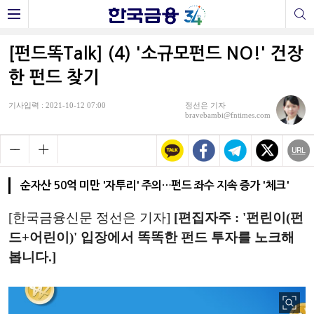
[펀드똑Talk] (4) '소규모펀드 NO!' 건장
한 펀드 찾기
기사입력 : 2021-10-12 07:00
정선은 기자
bravebambi@fntimes.com
순자산 50억 미만 '자투리' 주의…펀드 좌수 지속 증가 '체크'
[한국금융신문 정선은 기자]
[편집자주 : '펀린이(펀
드+어린이)' 입장에서 똑똑한 펀드 투자를 노크해
봅니다.]