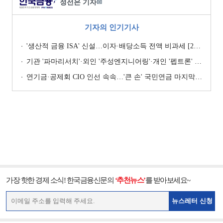
정선은 기자
✉
기자의 인기기사
'생산적 금융 ISA' 신설…이자·배당소득 전액 비과세 [2026 세제개편안]
기관 '파마리서치'·외인 '주성엔지니어링'·개인 '펩트론' 1위 [주간 코스닥 순매수- 2026년 7월27일~7월31일]
연기금·공제회 CIO 인선 속속…'큰 손' 국민연금 마지막 타자
가장 핫한 경제 소식! 한국금융신문의
‘추천뉴스’
를 받아보세요~
뉴스레터 신청