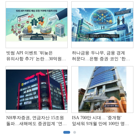
빗썸 API 이벤트 '뒤늦은
하나금융·두나무, 금융 경계
유의사항 추가' 논란…30억원
허문다…은행·증권·코인 ‘한
배상 조정 거부에 이용자 반발
플랫폼’ 시대
NH투자증권, 연금자산 15조원
ISA 700만 시대… '중개형'
돌파…새해에도 증권업계 ‘연금
앞세워 9개월 만에 100만 명
주도권’ 굳힌다
급증