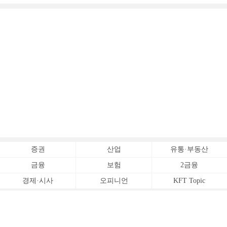
증권
산업
유통·부동산
금융
보험
2금융
경제·시사
오피니언
KFT Topic
전체서비스
Copyrightⓒ
한국금융신문 All Rights Reserved.