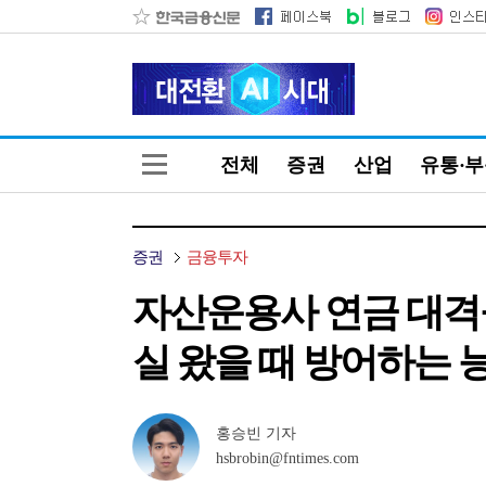
전체
증권
산업
유통·
증권
금융투자
자산운용사 연금 대격돌
실 왔을 때 방어하는 
홍승빈 기자
hsbrobin@fntimes.com