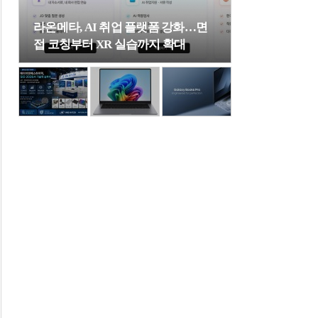
라온메타, AI 취업 플랫폼 강화…면
접 코칭부터 XR 실습까지 확대