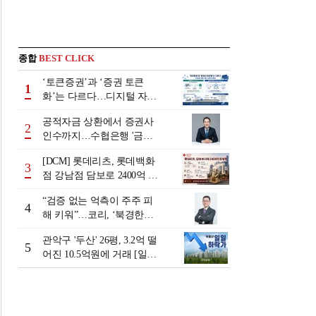
종합
BEST CLICK
‘토큰증권’과 ‘증권 토큰
1
화’는 다르다…디지털 자본
시장 다음 단계는
공적자금 상환에서 증권사
2
인수까지…수협은행 '금융
그룹화' 25년 여정 [수협은
[DCM] 롯데리츠, 롯데백화
행 금융그룹의 꿈①]
3
점 강남점 담보로 2400억 조
달…단기채 차환
“검증 없는 억측이 주주 피
4
해 키워”…코리, ‘북경한미
미수채권 논란’ 정면 반박
관악구 '두산' 26평, 3.2억 떨
5
어진 10.5억원에 거래 [일일
하락가]