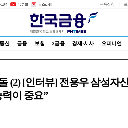
구독신청
로
부동산
금융
보험
2금융
경제·시사
오피니언
 (2) [인터뷰] 전용우 삼성자
능력이 중요”