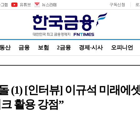
구독신청
로
부동산
금융
보험
2금융
경제·시사
오피니언
 (1) [인터뷰] 이규석 미래에
워크 활용 강점”