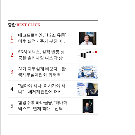
종합
BEST CLICK
에코프로비엠, ‘1.2조 유증’
1
이후 실적‧주가 부진 어쩌
나
SK하이닉스, 실적 반등 성
2
공한 솔리다임 나스닥 상장
검토
AI가 재무설계 바꾼다…한
3
국재무설계협회·쿼터백 '베
러웰스'로 생태계 구축
"남아야 하나, 이사가야 하
4
나"…세제개편안에 ISA 투
자자 셈법 복잡
함영주號 하나금융, '하나더
5
넥스트‘ 연계 확대…신탁수
수료 2배 증가 효과 [금융 시
니어 비즈니스 돋보기]