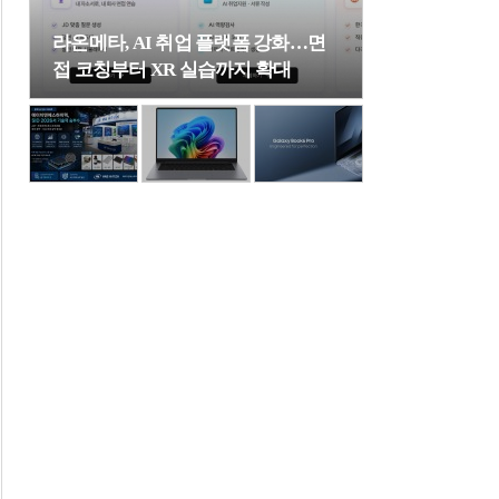
라온메타, AI 취업 플랫폼 강화…면
접 코칭부터 XR 실습까지 확대