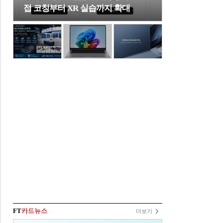
접 코칭부터 XR 실습까지 확대
FT
카드뉴스
더보기