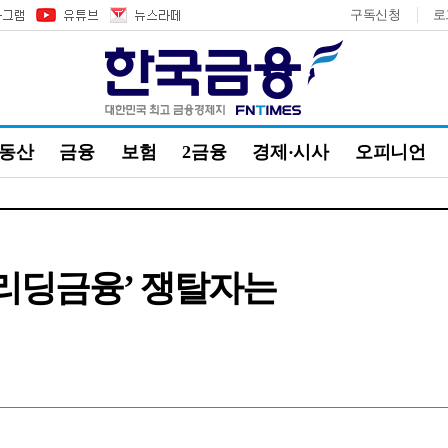
구독신청
로
부동산
금융
보험
2금융
경제·시사
오피니언
‘리딩금융’ 쟁탈자는