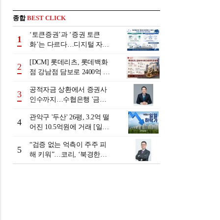
종합
BEST CLICK
‘토큰증권’과 ‘증권 토큰
1
화’는 다르다…디지털 자본
시장 다음 단계는
[DCM] 롯데리츠, 롯데백화
2
점 강남점 담보로 2400억 조
달…단기채 차환
공적자금 상환에서 증권사
3
인수까지…수협은행 '금융
그룹화' 25년 여정 [수협은
관악구 '두산' 26평, 3.2억 떨
행 금융그룹의 꿈①]
4
어진 10.5억원에 거래 [일일
하락가]
“검증 없는 억측이 주주 피
5
해 키워”…코리, ‘북경한미
미수채권 논란’ 정면 반박