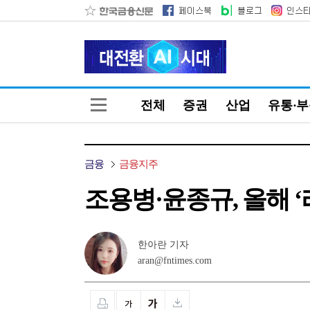
전체
증권
산업
유통·
금융
금융지주
조용병·윤종규, 올해 
한아란 기자
aran@fntimes.com