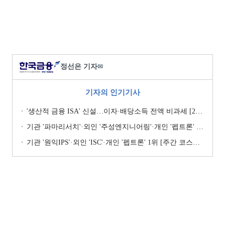
정선은 기자
✉
기자의 인기기사
'생산적 금융 ISA' 신설…이자·배당소득 전액 비과세 [2026 세제개편안]
기관 '파마리서치'·외인 '주성엔지니어링'·개인 '펩트론' 1위 [주간 코스닥 순매수- 2026년 7월27일~7월31일]
기관 '원익IPS'·외인 'ISC'·개인 '펩트론' 1위 [주간 코스닥 순매수- 2026년 7월6일~7월10일]