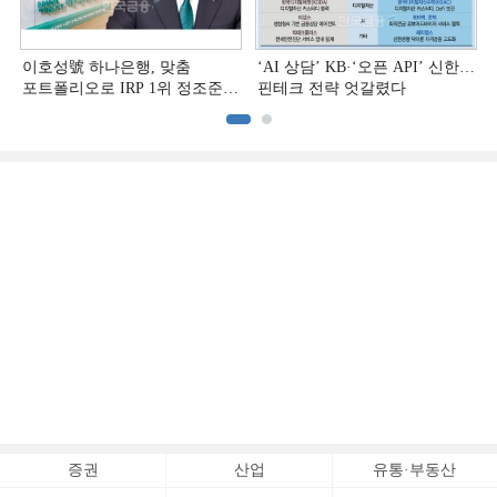
이호성號 하나은행, 맞춤
‘AI 상담’ KB·‘오픈 API’ 신한…
포트폴리오로 IRP 1위 정조준
핀테크 전략 엇갈렸다
[은행권 연금 방어전]
증권
산업
유통·부동산