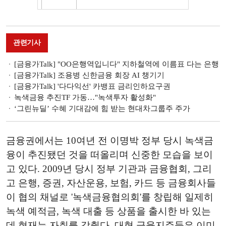
관련기사
[금융가Talk] "OO은행역입니다" 지하철역에 이름표 다는 은행
[금융가Talk] 조용병 신한금융 회장 AI 챙기기
[금융가Talk] '다다익선' 카뱅표 금리인하요구권
녹색금융 추진TF 가동…"녹색투자 활성화"
‘그린뉴딜’ 수혜 기대감에 힘 받는 현대차그룹주 주가
금융권에서는 10여년 전 이명박 정부 당시 녹색금
융이 추진됐던 것을 떠올리며 신중한 모습을 보이
고 있다. 2009년 당시 정부 기관과 금융협회, 그리
고 은행, 증권, 자산운용, 보험, 카드 등 금융회사들
이 협의 채널로 '녹색금융협의회'를 창립해 일제히
녹색 예적금, 녹색 대출 등 상품을 출시한 바 있는
데 현재는 자취를 감췄다. 대형 금융지주들은 이미