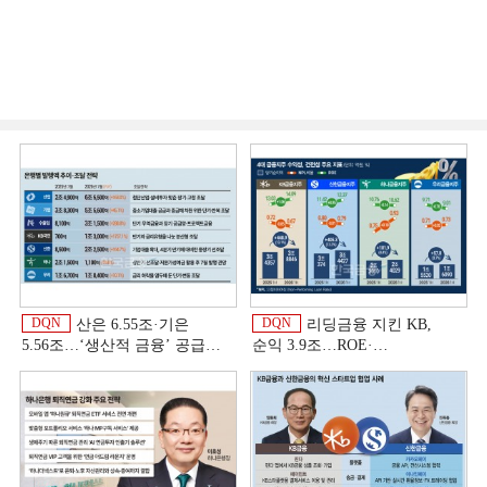
DQN
DQN
산은 6.55조·기은
리딩금융 지킨 KB,
5.56조…‘생산적 금융ʼ 공급
순익 3.9조…ROE·
박차 [은행권 자금조달 전략]
비용효율성까지 선두 [2026
상반기 금융 리그테이블]