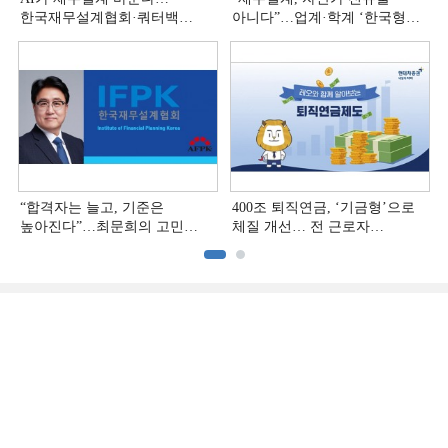
한국재무설계협회·쿼터백
아니다”…업계·학계 ‘한국형
'베러웰스'로 생태계 구축
재무설계’ 논의 본격화
“합격자는 늘고, 기준은
400조 퇴직연금, ‘기금형’으로
높아진다”…최문희의 고민
체질 개선… 전 근로자
깊어지는 재무설계 시장
대상으로 확대