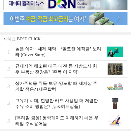
재테크 BEST CLICK
높은 이자 · 세제 혜택…‘알토란 예적금’ 노려
1
라 [Cover Story]
규제지역 해소된 대구·대전 등 지방도시 향
2
후 부동산 전망은? [주목 이 지역]
상가주택을 취득·보유·양도할 때 세제상 주
3
의할 점은? [세무칼럼]
고유가 시대, 현명한 카드 사용법 더 저렴한
4
주유 소비 방법은? [뉴&히트상품]
[우리말 금융] 동학개미도 이해하기 쉬운 우
5
리말 주식용어들